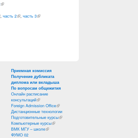
ссылка)
2
(внешняя ссылка)
внешняя ссылка)
,
часть 2
(внешняя ссылка)
,
часть 3
(внешняя ссылка)
)
Приемная комиссия
Получение дубликата
диплома или вкладыша
По вопросам общежития
Онлайн расписание
консультаций
(внешняя ссылка)
Foreign Admission Office
(внешняя ссылка)
Дистанционные технологии
Подготовительные курсы
(внешняя ссылка)
Компьютерные курсы
(внешняя ссылка)
ВМК МГУ – школе
(внешняя ссылка)
ФУМО 02