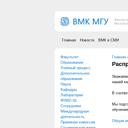
Перейти к основному содержанию
Главная
Новости
ВМК в СМИ
Факультет
Вы зд
Главная
Образование
Распр
Учебный процесс
Дополнительное
Уважаемы
образование
нашей к
Наука
Кафедры
В соотве
Лаборатории
ФУМО 02
Мы подго
Сотрудники
обучения
Международная
деятельность
Общая и
Приемная комиссия
Студенческая жизнь