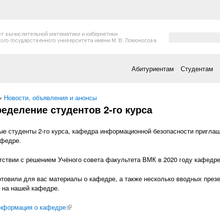
Форма поис
Поиск
Абитуриентам
Студентам
есь
»
Новости, объявления и анонсы
еделение студентов 2-го курса
е студенты 2-го курса, кафедра информационной безопасности приглаш
афедре.
тствии с решением Учёного совета факультета ВМК в 2020 году кафедре
товили для вас материалы о кафедре, а также несколько вводных презе
 на нашей кафедре.
нформация о кафедре
(внешняя ссылка)