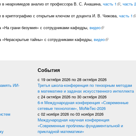
 в неархимедов анализ от профессора В. С. Анашина,
часть 1
(внешняя 
,
часть 
 в криптографию с открытым ключом от доцента И. В. Чижова,
часть 1
(
 «На грани безумия» с сотрудниками кафедры,
видео
(внешняя ссылка)
а «Нераскрытые тайны» с сотрудниками кафедры,
видео
(внешняя ссылка
События
с
19 октября 2026
по
28 октября 2026
память ИИ-
Третья школа-конференция по тензорным методам
в математике и задачах искусственного интеллекта
с
24 октября 2026
по
30 октября 2026
6-я Международная конференция «Современные
сетевые технологии», MoNeTec-2026
истем
с
02 ноября 2026
по
03 ноября 2026
Международная научная конференция
«Современные проблемы фундаментальной и
ку
прикладной математики»