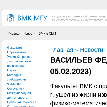
Перейти к основному содержанию
Главная
Новости
ВМК в СМИ
Факультет
Вы здесь
Главная
»
Новости,
Образование
ВАСИЛЬЕВ ФЕД
Учебный процесс
Дополнительное
образование
05.02.2023)
Наука
Кафедры
Лаборатории
ФУМО 02
Факультет ВМК с пр
Сотрудники
г. ушел из жизни из
Международная
деятельность
физико-математиче
Приемная комиссия
Студенческая жизнь