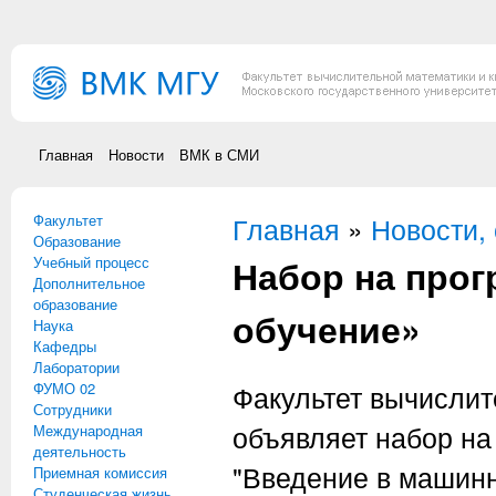
Перейти к основному содержанию
Главная
Новости
ВМК в СМИ
Факультет
Вы здесь
Главная
»
Новости,
Образование
Набор на про
Учебный процесс
Дополнительное
образование
обучение»
Наука
Кафедры
Лаборатории
ФУМО 02
Факультет вычислит
Сотрудники
объявляет набор н
Международная
деятельность
"Введение в машинн
Приемная комиссия
Студенческая жизнь