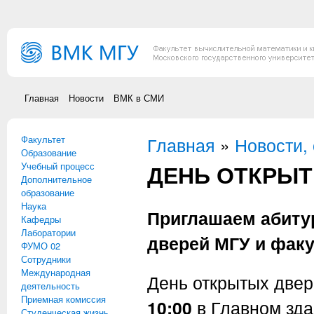
Перейти к основному содержанию
Главная
Новости
ВМК в СМИ
Факультет
Вы здесь
Главная
»
Новости,
Образование
ДЕНЬ ОТКРЫТ
Учебный процесс
Дополнительное
образование
Наука
Приглашаем абиту
Кафедры
Лаборатории
дверей МГУ и факу
ФУМО 02
Сотрудники
Международная
День открытых две
деятельность
Приемная комиссия
10:00
в Главном зда
Студенческая жизнь