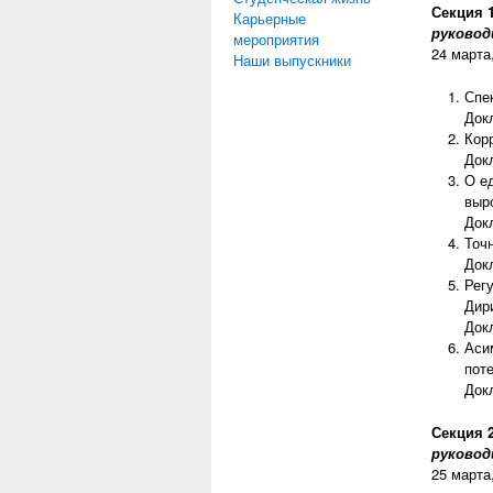
Секция 
Карьерные
руковод
мероприятия
24 марта
Наши выпускники
Спе
Док
Кор
Док
О е
выр
Док
Точ
Док
Рег
Дир
Док
Аси
пот
Док
Секция 
руковод
25 марта,