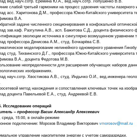
лад вед.науч.сотр. Ерёмина Ю.А., вед.науч.сотр. Лопушенко В.В.
яние слабой третьей гармоники на процесс удвоения частоты лазерного 
лад асс. Харитонова Д.М., профессора Южно-Китайского университета те
фимова В.А.
обратной задаче численного секционирования в конфокальной оптическо
лад зав.каф. Разгулина А,В., асп. Бажитова С.Д., доцента физического
нтификация эволюции источника в сингулярно возмущенном уравнении 
лад профессора Денисова А.М., студ. Бочкарёва С.В.
ематическое моделирование нелинейного одномерного уравнения Гинзбу
лад студ. Тихвинского Д.Г., профессора Южно-Китайского университета 
фимова В.А., доцента Федотова М.В.
ользование неопределенности для расширения обучающих наборов данн
геологических изображениях.
лад науч.сотр. Хвостикова А.В., студ. Индычко О.И., вед.инженера гео
.
росетевой метод нахождения и сопоставления ключевых точек на изобра
лад доцента Павельевой Е.А., студ. Андреевой Е.В.
6. Исследование операций
итель – профессор Васин Александр Алексеевич
, среда, 15:00, в онлайн-режиме
ионное подключение: Морозов Владимир Викторович
vmorosov@mail.ru
имальное управление накопителем энергии с учетом саморазрядки.