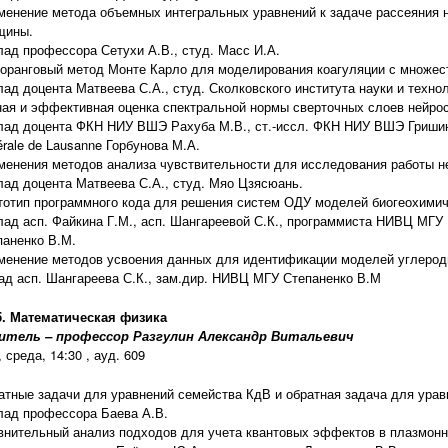
менение метода объемных интегральных уравнений к задаче рассеяния 
щины.
лад профессора Сетухи А.В., студ. Масс И.А.
оранговый метод Монте Карло для моделирования коагуляции с множес
лад доцента Матвеева С.А., студ. Сколковского института науки и техно
ная и эффективная оценка спектральной нормы сверточных слоев нейрос
лад доцента ФКН НИУ ВШЭ Рахуба М.В., ст.-иссл. ФКН НИУ ВШЭ Гришиной
rale de Lausanne Горбунова М.А.
менения методов анализа чувствительности для исследования работы н
лад доцента Матвеева С.А., студ. Мяо Цзясюань.
тотип программного кода для решения систем ОДУ моделей биогеохимич
лад асп. Файкина Г.М., асп. Шангареевой С.К., программиста НИВЦ МГУ
паненко В.М.
менение методов усвоения данных для идентификации моделей углеродн
ад асп. Шангареева С.К., зам.дир. НИВЦ МГУ Степаненко В.М
5. Математическая физика
итель – профессор Разгулин Александр Витальевич
 среда, 14:30 , ауд. 609
атные задачи для уравнений семейства КдВ и обратная задача для урав
лад профессора Баева А.В.
внительный анализ подходов для учета квантовых эффектов в плазмонн