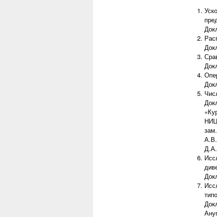
Уск
пре
Док
Рас
Док
Сра
Док
Опе
Док
Чис
Док
«Ку
НИЦ
зам
А.В
Д.А.
Исс
див
Док
Исс
типо
Док
Ану