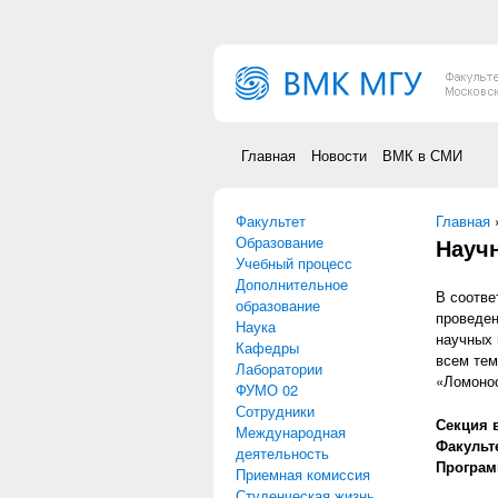
Перейти к основному содержанию
Главная
Новости
ВМК в СМИ
Факультет
Вы зд
Главная
Образование
Науч
Учебный процесс
Дополнительное
В соотве
образование
проведен
Наука
научных 
Кафедры
всем тем
Лаборатории
«Ломонос
ФУМО 02
Сотрудники
Секция 
Международная
Факульт
деятельность
Програм
Приемная комиссия
Студенческая жизнь