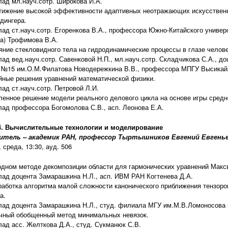
лад мл.науч.сотр. Широкова И.А.
тижение высокой эффективности адаптивных неотражающих искусственн
дингера.
лад ст.науч.сотр. Егоренкова В.А., профессора Южно-Китайского универ
na) Трофимова В.А.
яние стекловидного тела на гидродинамические процессы в глазе челове
лад вед.науч.сотр. Савенковой Н.П., мл.науч.сотр. Складчикова С.А., д
 №15 им.О.М.Филатова Новодережкина В.В., профессора МПГУ Высикай
йные решения уравнений математической физики.
ад ст.науч.сотр. Петровой Л.И.
ленное решение модели реального делового цикла на основе игры средн
лад профессора Богомолова С.В., асп. Леонова Е.А.
4. Вычислительные технологии и моделирование
итель – академик РАН, профессор Тыртышников Евгений Евгень
 среда, 13:30, ауд. 506
одном методе декомпозиции области для гармонических уравнений Макс
лад доцента Замарашкина Н.Л., асп. ИВМ РАН Когтенева Д.А.
работка алгоритма малой сложности канонического приближения тензоро
а.
лад доцента Замарашкина Н.Л., студ. филиала МГУ им.М.В.Ломоносова в
чный обобщенный метод минимальных невязок.
лад асс. Желткова Д.А., студ. Сукманюк С.В.