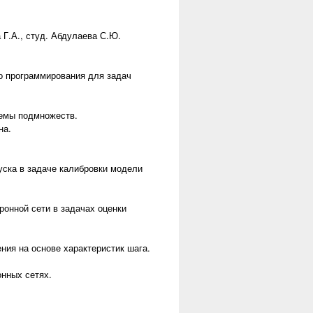
 Г.А., студ. Абдулаева С.Ю.
о программирования для задач
темы подмножеств.
на.
уска в задаче калибровки модели
онной сети в задачах оценки
ния на основе характеристик шага.
нных сетях.