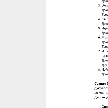
Док
Вли
Док
Тро
Об 
Док
Иде
Док
Мат
Док
Тро
Исп
на 
Док
Д.М
Ней
Док
Секция 
руковод
26 марта
Дистанц
Опт