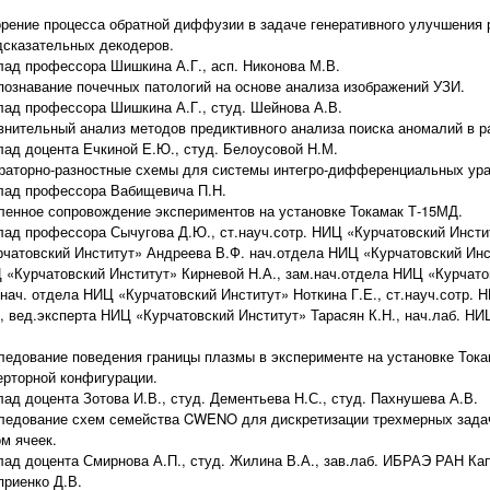
орение процесса обратной диффузии в задаче генеративного улучшения 
дсказательных декодеров.
лад профессора Шишкина А.Г., асп. Никонова М.В.
познавание почечных патологий на основе анализа изображений УЗИ.
лад профессора Шишкина А.Г., студ. Шейнова А.В.
внительный анализ методов предиктивного анализа поиска аномалий в 
лад доцента Ечкиной Е.Ю., студ. Белоусовой Н.М.
раторно-разностные схемы для системы интегро-дифференциальных урав
лад профессора Вабищевича П.Н.
ленное сопровождение экспериментов на установке Токамак Т-15МД.
лад профессора Сычугова Д.Ю., ст.науч.сотр. НИЦ «Курчатовский Инсти
рчатовский Институт» Андреева В.Ф. нач.отдела НИЦ «Курчатовский Инст
 «Курчатовский Институт» Кирневой Н.А., зам.нач.отдела НИЦ «Курчато
.нач. отдела НИЦ «Курчатовский Институт» Ноткина Г.Е., ст.науч.сотр.
., вед.эксперта НИЦ «Курчатовский Институт» Тарасян К.Н., нач.лаб. Н
ледование поведения границы плазмы в эксперименте на установке Ток
ерторной конфигурации.
лад доцента Зотова И.В., студ. Дементьева Н.С., студ. Пахнушева А.В.
ледование схем семейства CWENO для дискретизации трехмерных задач
м ячеек.
лад доцента Смирнова А.П., студ. Жилина В.А., зав.лаб. ИБРАЭ РАН Ка
приенко Д.В.