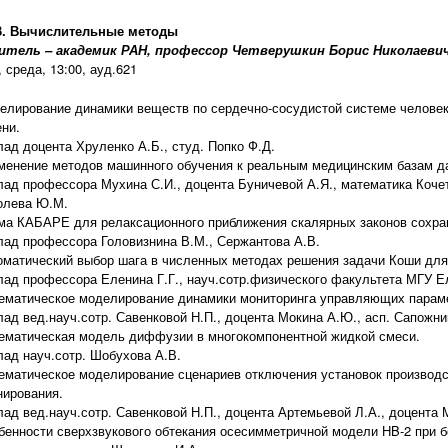
3. Вычислительные методы
итель – академик РАН, профессор Четверушкин Борис Николаеви
, среда, 13:00, ауд.621
елирование динамики веществ по сердечно-сосудистой системе человек
ени.
лад доцента Хруленко А.Б., студ. Попко Ф.Д.
менение методов машинного обучения к реальным медицинским базам д
лад профессора Мухина С.И., доцента Буничевой А.Я., математика Кочето
олева Ю.М.
ма КАБАРЕ для релаксационного приближения скалярных законов сохран
лад профессора Головизнина В.М., Сержантова А.В.
оматический выбор шага в численных методах решения задачи Коши для
лад профессора Еленина Г.Г., науч.сотр.физического факультета МГУ Е
ематическое моделирование динамики мониторинга управляющих парам
ад вед.науч.сотр. Савенковой Н.П., доцента Мокина А.Ю., асп. Сапожник
ематическая модель диффузии в многокомпонентной жидкой смеси.
лад науч.сотр. Шобухова А.В.
ематическое моделирование сценариев отключения установок производс
нирования.
лад вед.науч.сотр. Савенковой Н.П., доцента Артемьевой Л.А., доцента 
бенности сверхзвукового обтекания осесимметричной модели HB-2 при б