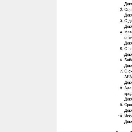
Док
Оце
Док
О д
Док
Мет
опт
Док
О н
Док
Бай
Док
О с
ARM
Док
Ада
кред
Докл
Сра
Док
Исс
Док