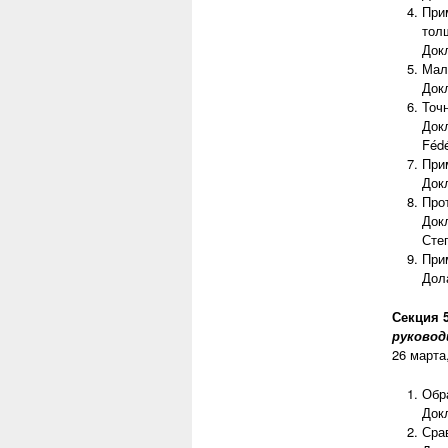
При
тол
Док
Мал
Док
Точ
Док
Fédé
При
Док
Про
Док
Сте
При
Дол
Секция 
руковод
26 марта,
Обр
Док
Сра