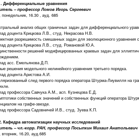
1. Дифференциальные уравнения
итель – профессор Ломов Игорь Сергеевич
, понедельник, 16.30 , ауд. 685
ктральный анализ общих граничных задач для дифференциального уравн
лад доцента Крицкова Л.В., студ. Некрасова Н.В.
ректная разрешимость смешанных задач для эволюционного уравнения с
лад доцента Крицкова Л.В., студ. Романовой Ю.А.
динственности решений модифицированных краевых задач для эллиптич
ождением.
лад асс. Емельянова Д.П.
ные решения модельного нелинейного уравнения третьего порядка.
лад доцента Аристова А.И.
уляризованный след первого порядка оператора Штурма-Лиувилля на гр
ихле.
лад профессора Савчука А.М., асп. Кузнецова Е.Д.
мптотики собственных значений и собственных функций оператора Штур
енциалом на графе-звезде.
лад профессора Садовничей И.В., студ. Зуева К.П.
2. Кафедра автоматизации научных исследований
итель – чл.-корр. РАН, профессор Посыпкин Михаил Анатольевич
 вторник, 16.20, ауд.685