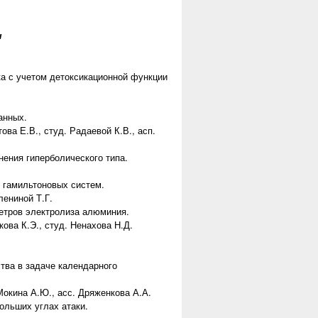
ч
а с учетом детоксикационной функции
анных.
ва Е.В., студ. Радаевой К.В., асп.
ения гиперболического типа.
 гамильтоновых систем.
лениной Т.Г.
етров электролиза алюминия.
ова К.Э., студ. Ненахова Н.Д.
тва в задаче календарного
Мокина А.Ю., асс. Дряженкова А.А.
ольших углах атаки.