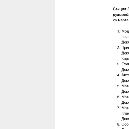
Секция 
руковод
26 марта
Мод
печ
Док
При
Док
Кор
Схе
Док
Авт
Док
Мат
Докл
Мат
Док
Мат
пла
Док
Осо