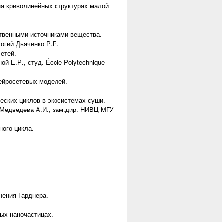
на криволинейных структурах малой
твенными источниками вещества.
логий Дьяченко Р.Р.
етей.
 Е.Р., студ. École Polytechnique
ейросетевых моделей.
еских циклов в экосистемах суши.
 Медведева А.И., зам.дир. НИВЦ МГУ
ого цикла.
нения Гарднера.
ых наночастицах.