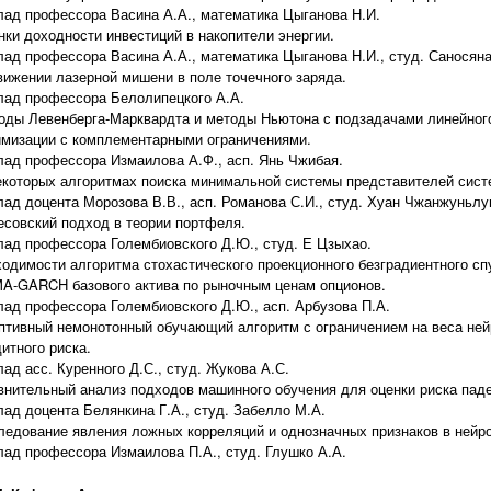
лад профессора Васина А.А., математика Цыганова Н.И.
нки доходности инвестиций в накопители энергии.
лад профессора Васина А.А., математика Цыганова Н.И., студ. Саносяна
вижении лазерной мишени в поле точечного заряда.
лад профессора Белолипецкого А.А.
оды Левенберга-Марквардта и методы Ньютона с подзадачами линейног
имизации с комплементарными ограничениями.
лад профессора Измаилова А.Ф., асп. Янь Чжибая.
екоторых алгоритмах поиска минимальной системы представителей сис
лад доцента Морозова В.В., асп. Романова С.И., студ. Хуан Чжанжуньлу
есовский подход в теории портфеля.
лад профессора Голембиовского Д.Ю., студ. Е Цзыхао.
ходимости алгоритма стохастического проекционного безградиентного сп
A-GARCH базового актива по рыночным ценам опционов.
лад профессора Голембиовского Д.Ю., асп. Арбузова П.А.
птивный немонотонный обучающий алгоритм с ограничением на веса нейр
итного риска.
ад асс. Куренного Д.С., студ. Жукова А.С.
внительный анализ подходов машинного обучения для оценки риска паде
лад доцента Белянкина Г.А., студ. Забелло М.А.
ледование явления ложных корреляций и однозначных признаков в нейро
лад профессора Измаилова П.А., студ. Глушко А.А.