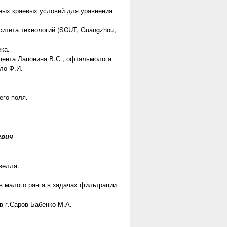
ых краевых условий для уравнения
ситета технологий (SCUT, Guangzhou,
ка.
оцента Лапонина В.С., офтальмолога
ло Ф.И.
его поля.
евич
велла.
в малого ранга в задачах фильтрации
 г.Саров Бабенко М.А.