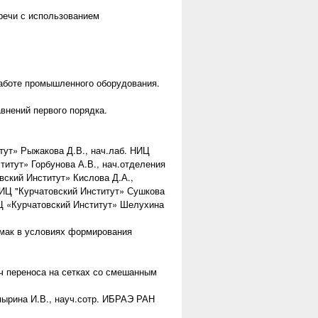
речи с использованием
работе промышленного оборудования.
нений первого порядка.
тут» Рыжакова Д.В., нач.лаб. НИЦ
итут» Горбунова А.В., нач.отделения
вский Институт» Кислова Д.А.,
 НИЦ "Курчатовский Институт» Сушкова
ИЦ «Курчатовский Институт» Шелухина
амак в условиях формирования
 переноса на сетках со смешанным
пырина И.В., науч.сотр. ИБРАЭ РАН