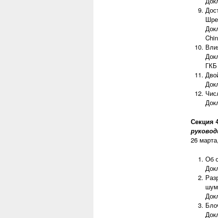
Док
Дос
Шре
Док
Chi
Вли
Док
ГКБ
Дво
Докл
Чис
Док
Секция 
руковод
26 марта,
Об 
Док
Раз
шум
Док
Бло
Док