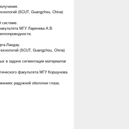
излучения.
хнологий (SCUT, Guangzhou, China)
й системе.
 факультета МГУ Ларичева А.В.
теплопроводности.
рга-Ландау.
технологий (SCUT, Guangzhou, China)
ых в задаче сегментации материалов
логического факультета МГУ Коршунова
жениях радужной оболочки глаза.