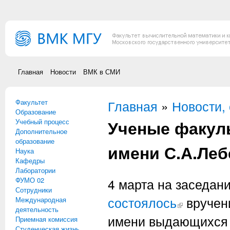
Перейти к основному содержанию
Главная
Новости
ВМК в СМИ
Факультет
Вы здесь
Главная
»
Новости,
Образование
Ученые факул
Учебный процесс
Дополнительное
образование
имени С.А.Леб
Наука
Кафедры
Лаборатории
ФУМО 02
4 марта на заседан
Сотрудники
состоялось
(внешняя ссылка
вручен
Международная
деятельность
имени выдающихся 
Приемная комиссия
Студенческая жизнь