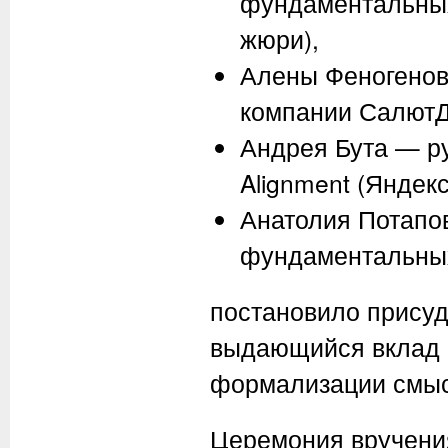
фундаментальных
жюри),
Алены Феногенов
компании СалютД
Андрея Бута — р
Alignment (Яндекс
Анатолия Потапо
фундаментальных
постановило присуд
выдающийся вклад в
формализации смыс
Церемония вручения