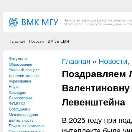
Перейти к основному содержанию
Главная
Новости
ВМК в СМИ
Факультет
Вы здесь
Главная
»
Новости,
Образование
Поздравляем 
Учебный процесс
Дополнительное
образование
Валентиновну 
Наука
Кафедры
Лаборатории
Левенштейна
ФУМО 02
Сотрудники
Международная
В 2025 году при по
деятельность
Приемная комиссия
интеллекта была у
Студенческая жизнь