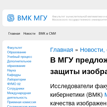
Перейти к основному содержанию
Главная
Новости
ВМК в СМИ
Факультет
Вы здесь
Главная
»
Новости,
Образование
В МГУ предло
Учебный процесс
Дополнительное
образование
защиты изобра
Наука
Кафедры
Лаборатории
ФУМО 02
Исследователи факу
Сотрудники
кибернетики (ВМК)
Международная
деятельность
качества изображен
Приемная комиссия
Студенческая жизнь