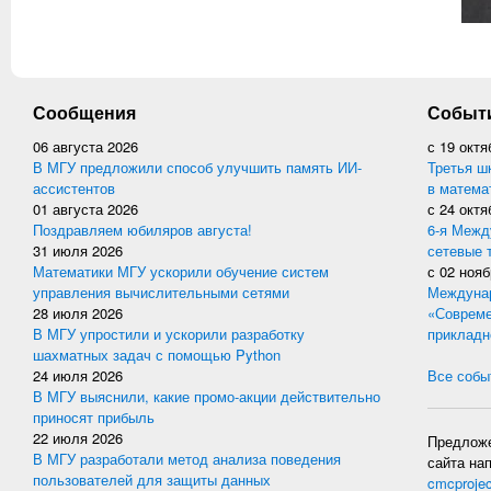
Сообщения
Событ
06 августа 2026
с
19 октя
В МГУ предложили способ улучшить память ИИ-
Третья ш
ассистентов
в матема
01 августа 2026
с
24 октя
Поздравляем юбиляров августа!
6-я Межд
31 июля 2026
сетевые 
Математики МГУ ускорили обучение систем
с
02 нояб
управления вычислительными сетями
Междунар
28 июля 2026
«Совреме
В МГУ упростили и ускорили разработку
прикладн
шахматных задач с помощью Python
24 июля 2026
Все событ
В МГУ выяснили, какие промо-акции действительно
приносят прибыль
22 июля 2026
Предложе
В МГУ разработали метод анализа поведения
сайта на
пользователей для защиты данных
cmcproje