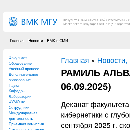
Перейти к основному содержанию
Главная
Новости
ВМК в СМИ
Факультет
Вы здесь
Главная
»
Новости,
Образование
РАМИЛЬ АЛЬВА
Учебный процесс
Дополнительное
образование
06.09.2025)
Наука
Кафедры
Лаборатории
ФУМО 02
Деканат факультета
Сотрудники
кибернетики с глуб
Международная
деятельность
сентября 2025 г. с
Приемная комиссия
Студенческая жизнь