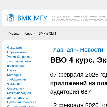
Перейти к основному содержанию
Главная
Новости
ВМК в СМИ
Факультет
Вы здесь
Главная
»
Новости,
Образование
ВВО 4 курс. Э
Учебный процесс
Дополнительное
образование
Наука
07 февраля 2026 год
Кафедры
Лаборатории
приложений на пл
ФУМО 02
Сотрудники
аудитория 687
Международная
деятельность
Приемная комиссия
12 февраля 2026 год
Студенческая жизнь