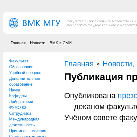
Перейти к основному содержанию
Главная
Новости
ВМК в СМИ
Факультет
Вы здесь
Главная
»
Новости,
Образование
Публикация пр
Учебный процесс
Дополнительное
образование
Наука
Опубликована
през
Кафедры
Лаборатории
— деканом факульте
ФУМО 02
Сотрудники
Учёном совете факу
Международная
деятельность
Приемная комиссия
Студенческая жизнь