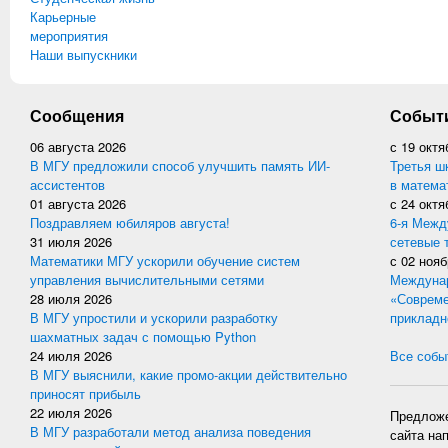
Карьерные
мероприятия
Наши выпускники
Сообщения
Событ
06 августа 2026
с
19 октя
В МГУ предложили способ улучшить память ИИ-
Третья ш
ассистентов
в матема
01 августа 2026
с
24 октя
Поздравляем юбиляров августа!
6-я Межд
31 июля 2026
сетевые 
Математики МГУ ускорили обучение систем
с
02 нояб
управления вычислительными сетями
Междунар
28 июля 2026
«Совреме
В МГУ упростили и ускорили разработку
прикладн
шахматных задач с помощью Python
24 июля 2026
Все событ
В МГУ выяснили, какие промо-акции действительно
приносят прибыль
22 июля 2026
Предложе
В МГУ разработали метод анализа поведения
сайта на