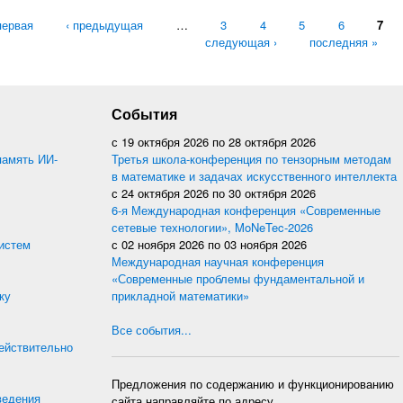
ицы
первая
‹ предыдущая
…
3
4
5
6
7
следующая ›
последняя »
События
с
19 октября 2026
по
28 октября 2026
память ИИ-
Третья школа-конференция по тензорным методам
в математике и задачах искусственного интеллекта
с
24 октября 2026
по
30 октября 2026
6-я Международная конференция «Современные
сетевые технологии», MoNeTec-2026
истем
с
02 ноября 2026
по
03 ноября 2026
Международная научная конференция
«Современные проблемы фундаментальной и
ку
прикладной математики»
Все события...
действительно
Предложения по содержанию и функционированию
ведения
сайта направляйте по адресу