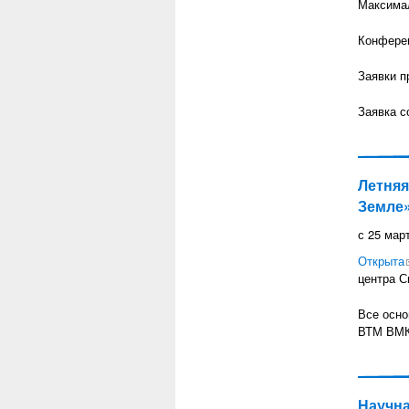
Максимал
Конферен
Заявки п
Заявка с
Летняя
Земле
с
25 мар
Открыта
центра С
Все осно
ВТМ ВМК
Научна