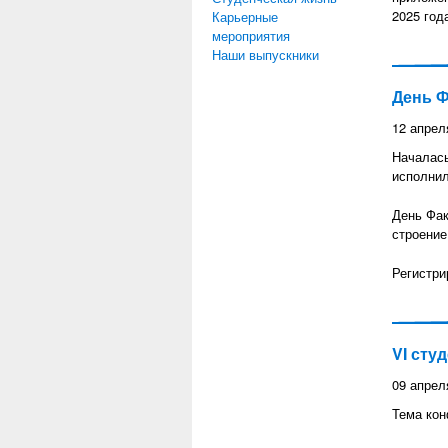
2025 год
Карьерные
мероприятия
Наши выпускники
День Ф
12 апрел
Началась
исполнил
День Фак
строение
Регистри
VI сту
09 апрел
Тема конф