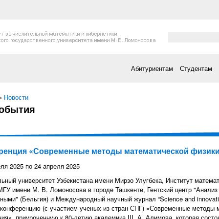
Форма поис
Поиск
Абитуриентам
Студентам
есь
»
Новости
события
ренция «Современные методы математической физики
еля 2025
по
24 апреля 2025
ьный университет Узбекистана имени Мирзо Улугбека, Институт математ
ГУ имени М. В. Ломоносова в городе Ташкенте, Гентский центр "Анализ
ными" (Бельгия) и Международный научный журнал “Science and innovat
конференцию (с участием ученых из стран СНГ) «Современные методы 
ия», приуроченную к 80-летию академика Ш. А. Алимова, которая состои