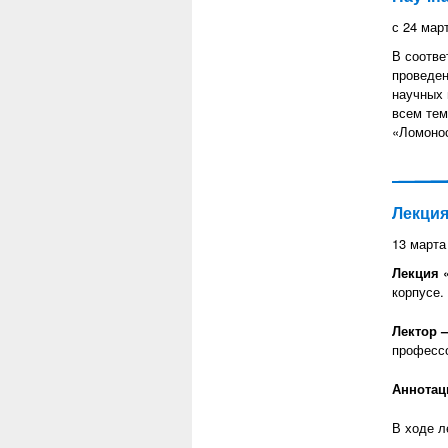
с
24 мар
В соотве
проведен
научных 
всем тем
«Ломонос
Лекция
13 марта
Лекция «
корпусе.
Лектор 
профессо
Аннотац
В ходе л