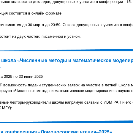
ьное количество докладов, допущенных к участию в конференции - 15.
ция состоится в онлайн формате.
ринимаются до 30 марта до 23:59. Список допущенных к участию в конф
остоит из двух частей: письменной и устной.
 школа «Численные методы и математическое моделиро
»
та 2025
по
22 июня 2025
(внешняя ссылка)
возможность подачи студенческих заявок на участие в летней школе 
ириуса «Численные методы и математическое моделирование в науках о
вные лекторы-руководители школы напрямую связаны с ИВМ РАН и его 
 МГУ):
я конференция «Ломоносовские чтения–2025»