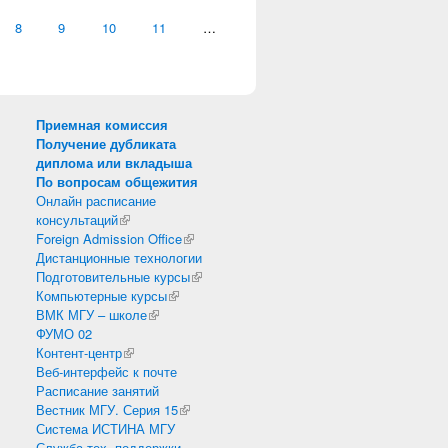
8
9
10
11
…
Приемная комиссия
Получение дубликата
диплома или вкладыша
По вопросам общежития
Онлайн расписание
консультаций
(внешняя ссылка)
Foreign Admission Office
(внешняя ссылка)
Дистанционные технологии
Подготовительные курсы
(внешняя ссылка)
Компьютерные курсы
(внешняя ссылка)
ВМК МГУ – школе
(внешняя ссылка)
ФУМО 02
Контент-центр
(внешняя ссылка)
Веб-интерфейс к почте
Расписание занятий
Вестник МГУ. Серия 15
(внешняя ссылка)
Система ИСТИНА МГУ
Служба тех. поддержки