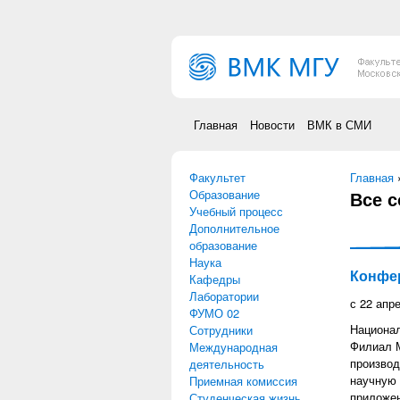
Перейти к основному содержанию
Главная
Новости
ВМК в СМИ
Факультет
Вы зд
Главная
Образование
Все 
Учебный процесс
Дополнительное
образование
Наука
Конфе
Кафедры
Лаборатории
с
22 апр
ФУМО 02
Национал
Сотрудники
Филиал М
Международная
производ
деятельность
научную 
Приемная комиссия
приложен
Студенческая жизнь