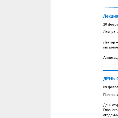
Лекция
20 февра
Лекция 
Лектор 
писателе
Аннотац
ДЕНЬ 
09 февра
Приглаша
День отк
Главного
академик