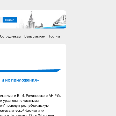
ка
Сотрудникам
Выпускникам
Гостям
 и их приложения»
ики имени В. И. Романовского АН РУз,
 и уравнения с частными
ion” проводят республиканскую
математической физики и их
тся в Ташкенте с 22 по 24 апреля