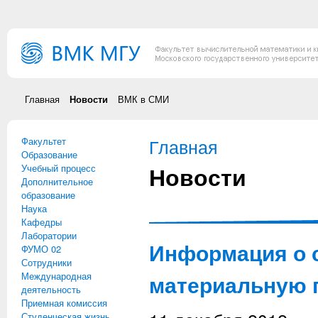
Перейти к основному содержанию
Главная
Новости
ВМК в СМИ
Факультет
Вы здесь
Главная
Образование
Новости
Учебный процесс
Дополнительное
образование
Наука
Кафедры
Лаборатории
Информация о с
ФУМО 02
Сотрудники
Международная
материальную п
деятельность
Приемная комиссия
Студенческая жизнь