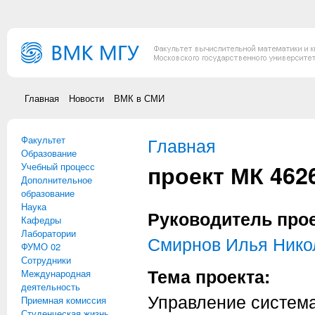
Перейти к основному содержанию
Главная
Новости
ВМК в СМИ
Факультет
Вы здесь
Главная
Образование
проект МК 4626
Учебный процесс
Дополнительное
образование
Наука
Руководитель про
Кафедры
Лаборатории
Смирнов Илья Нико
ФУМО 02
Сотрудники
Тема проекта:
Международная
деятельность
Управление систем
Приемная комиссия
Студенческая жизнь