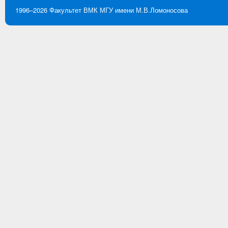
1996–2026
Факультет ВМК
МГУ имени М.В.Ломоносова