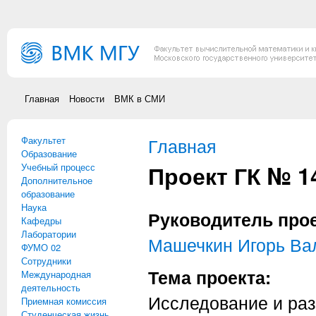
Перейти к основному содержанию
Главная
Новости
ВМК в СМИ
Факультет
Вы здесь
Главная
Образование
Проект ГК № 14
Учебный процесс
Дополнительное
образование
Наука
Руководитель про
Кафедры
Лаборатории
Машечкин Игорь Ва
ФУМО 02
Сотрудники
Тема проекта:
Международная
деятельность
Исследование и раз
Приемная комиссия
Студенческая жизнь