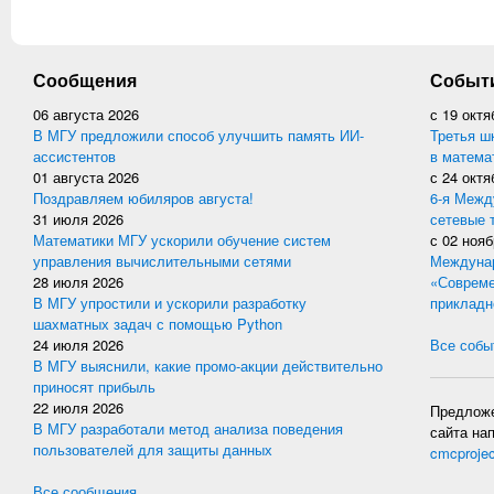
Сообщения
Событ
06 августа 2026
с
19 октя
В МГУ предложили способ улучшить память ИИ-
Третья ш
ассистентов
в матема
01 августа 2026
с
24 октя
Поздравляем юбиляров августа!
6-я Межд
31 июля 2026
сетевые 
Математики МГУ ускорили обучение систем
с
02 нояб
управления вычислительными сетями
Междунар
28 июля 2026
«Совреме
В МГУ упростили и ускорили разработку
прикладн
шахматных задач с помощью Python
24 июля 2026
Все событ
В МГУ выяснили, какие промо-акции действительно
приносят прибыль
22 июля 2026
Предложе
В МГУ разработали метод анализа поведения
сайта на
пользователей для защиты данных
cmcproje
Все сообщения...