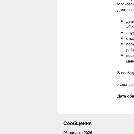
Московск
доле роз
два
«Оп
лаур
отм
пол
рейт
вош
мен
В свобод
Женат, в
Дата об
Сообщения
06 августа 2026