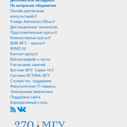
По вопросам общежития
Онлайн расписание
консультаций
(внешняя ссылка)
Foreign Admission Office
(внешняя ссылка)
Дистанционные технологии
Подготовительные курсы
(внешняя ссылка)
Компьютерные курсы
(внешняя ссылка)
ВМК МГУ – школе
(внешняя ссылка)
ФУМО 02
Контент-центр
(внешняя ссылка)
Веб-интерфейс к почте
Расписание занятий
Вестник МГУ. Серия 15
(внешняя ссылка)
Система ИСТИНА МГУ
Служба тех. поддержки
Факультетские IT-сервисы
Электронная библиотека
Поддержка сайта
Корпоративный стиль