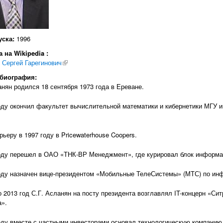
уска:
1996
 на Wikipedia :
 Сергей Гарегинович
(внешняя ссылка)
 биография:
анян родился 18 сентября 1973 года в Ереване.
оду окончил факультет вычислительной математики и кибернетики МГУ 
рьеру в 1997 году в Pricewaterhouse Coopers.
оду перешел в ОАО «ТНК-ВР Менеджмент», где курировал блок информа
оду назначен вице-президентом «Мобильные ТелеСистемы» (МТС) по ин
о 2013 год С.Г. Асланян на посту президента возглавлял IT-концерн «Си
».
оду вместе с частными инвесторами основал технологическую компани