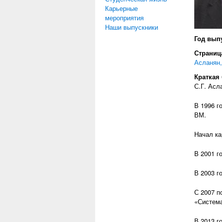
Карьерные
мероприятия
Наши выпускники
Год вып
Страница
Асланян,
Краткая
С.Г. Асл
В 1996 г
ВМ.
Начал ка
В 2001 г
В 2003 г
С 2007 п
«Система
В 2013 г