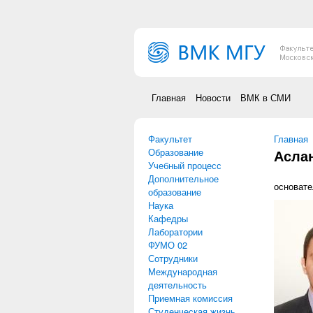
Перейти к основному содержанию
Главная
Новости
ВМК в СМИ
Факультет
Вы зд
Главная
Образование
Аслан
Учебный процесс
Дополнительное
основате
образование
Наука
Кафедры
Лаборатории
ФУМО 02
Сотрудники
Международная
деятельность
Приемная комиссия
Студенческая жизнь