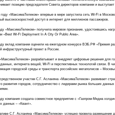
нимает позицию председателя Совета директоров компании и выступает
 году «МаксимаТелеком» впервые в мире запустила сеть Wi-Fi в Москов
ый высокоскоростной доступ в интернет для миллионов пассажиров.
оду «МаксимаТелеком» получила мировое признание, удостоившись награ
 «Best Wi-Fi Deployment In A City Or Public Area».
оду вклад компании оценили на ежегодном конкурсе ВЭБ.РФ «Премия ра
й инфраструктурный проект в России.
«МаксимаТелеком» разрабатывает и внедряет цифровые решения для гор
данных, интернета вещей, Wi-Fi и перспективных технологий связи. В ч
мация городской среды и транспорта российских мегаполисов – Москвы 
средственном участии С.Г. Асланяна «МаксимаТелеком» развивает стра
о развития городов, сотрудничество с лидерами рынка больших данны
иями.
оду компания создала совместное предприятие с «Газпром-Медиа холдинг
х данных – «Квант».
ативе С.Г. Асланяна «МаксимаТелеком» успешно провела размещение д