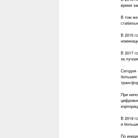
время за
В том же
стабильн
В 2015 г
номинации
В 2017 г
за лучши
Сегодня 
больших 
трансфор
При непо
цифровог
корпорац
В 2019 г
и больши
По иници