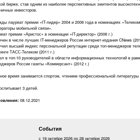
ой бирже, став одним из наиболее перспективных эмитентов высокотехн
ничных инвесторов.
жды лауреат премии «IT-лидер» 2004 и 2006 года в номинациях «Телеко
ераторы мобильной связи».
еат премии «Аристос» в номинации «IT-директор» (2006 г.)
ечен в числе лучших IT-менеджеров России интернет-издания CNews (201
учил высший индекс персональной репутации среди топ-менеджеров тел
инге ТАСС-Телеком (2011 г.)
ел в топ-10 руководителей в области информационных технологий в рамк
еджеров России газеты «Коммерсант» (2012 г.)
ное время занимается спортом, чтением профессиональной литературы 
оспитывает 3 детей.
новления:
08.12.2021
События
с
19 октября 2026
по
28 октября 2026