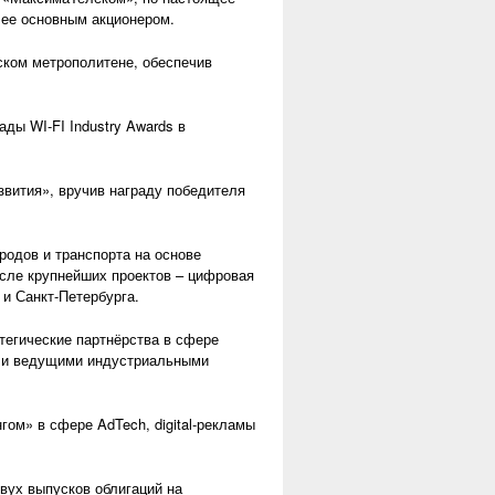
 ее основным акционером.
ском метрополитене, обеспечив
ды WI-FI Industry Awards в
звития», вручив награду победителя
одов и транспорта на основе
исле крупнейших проектов – цифровая
и Санкт-Петербурга.
тегические партнёрства в сфере
х и ведущими индустриальными
ом» в сфере AdTech, digital-рекламы
вух выпусков облигаций на