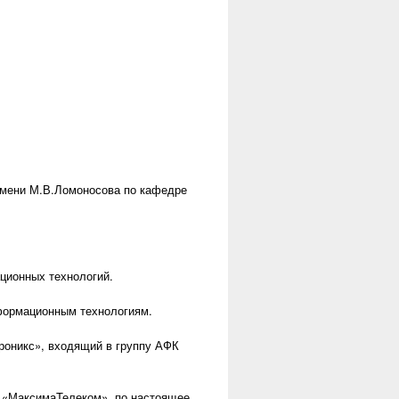
имени М.В.Ломоносова по кафедре
ционных технологий.
формационным технологиям.
троникс», входящий в группу АФК
ю «МаксимаТелеком», по настоящее