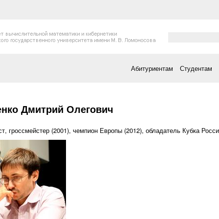
Форма поис
Поиск
Абитуриентам
Студентам
есь
енко Дмитрий Олегович
т, гроссмейстер (2001), чемпион Европы (2012), обладатель Кубка России