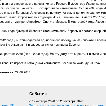
 и занял второе место на чемпионате России. В 2006 году Яковенко вн
та России по шахматам. В суперфинале чемпионата России 2006 года Я
во очков с Евгением Алексеевым, но уступил ему в дополнительном ма
венко занял второе место в турнире «В» в Вейк-ан-Зее. В марте 2007 год
еевым) в турнире «Аэрофлот Опен» в Москве. В марте 2007 года Яковен
 2007 года Дмитрий Яковенко стал чемпионом Европы в составе сборной
2012 года Дмитрий одержал единоличную победу на Чемпионате Европы
том 8½ очков из 11 и завоевал титул чемпиона Европы.
й рейтинг 2760 (июль 2009 года). На эту дату пятый рейтинг в мире и п
Яковенко играет в командном чемпионате России за команду «Югра».
новления:
22.06.2018
События
с
19 октября 2026
по
28 октября 2026
память ИИ-
Третья школа-конференция по тензорным методам