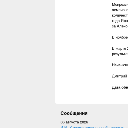
Монреале
чемпиона
количест
года Яко
за Алекс
В ноябре
В марте 
результа
Наивысши
Дмитрий 
Дата об
Сообщения
06 августа 2026
В МГУ предложили способ улучшить 