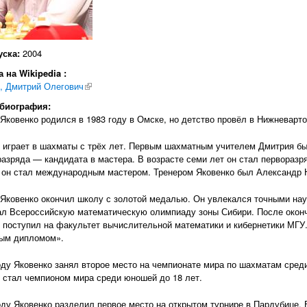
уска:
2004
 на Wikipedia :
, Дмитрий Олегович
(внешняя ссылка)
 биография:
Яковенко родился в 1983 году в Омске, но детство провёл в Нижневарто
 играет в шахматы с трёх лет. Первым шахматным учителем Дмитрия был
разряда — кандидата в мастера. В возрасте семи лет он стал первораз
 он стал международным мастером. Тренером Яковенко был Александр 
Яковенко окончил школу с золотой медалью. Он увлекался точными нау
л Всероссийскую математическую олимпиаду зоны Сибири. После оконч
 поступил на факультет вычислительной математики и кибернетики МГУ.
ным дипломом».
оду Яковенко занял второе место на чемпионате мира по шахматам среди
 стал чемпионом мира среди юношей до 18 лет.
оду Яковенко разделил первое место на открытом турнире в Пардубице. В