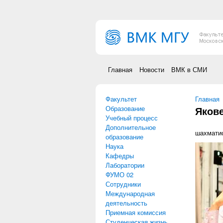
Перейти к основному содержанию
Главная
Новости
ВМК в СМИ
Факультет
Вы зд
Главная
Образование
Яков
Учебный процесс
Дополнительное
шахматис
образование
Наука
Кафедры
Лаборатории
ФУМО 02
Сотрудники
Международная
деятельность
Приемная комиссия
Студенческая жизнь