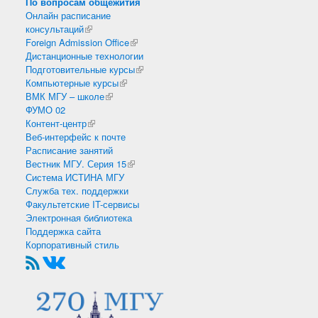
По вопросам общежития
Онлайн расписание
консультаций
(внешняя ссылка)
Foreign Admission Office
(внешняя ссылка)
Дистанционные технологии
Подготовительные курсы
(внешняя ссылка)
Компьютерные курсы
(внешняя ссылка)
ВМК МГУ – школе
(внешняя ссылка)
ФУМО 02
Контент-центр
(внешняя ссылка)
Веб-интерфейс к почте
Расписание занятий
Вестник МГУ. Серия 15
(внешняя ссылка)
Система ИСТИНА МГУ
Служба тех. поддержки
Факультетские IT-сервисы
Электронная библиотека
Поддержка сайта
Корпоративный стиль