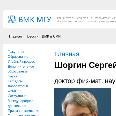
Перейти к основному содержанию
Главная
Новости
ВМК в СМИ
Факультет
Вы здесь
Главная
Образование
Шоргин Серге
Учебный процесс
Дополнительное
образование
Наука
доктор физ-мат. нау
Кафедры
Лаборатории
ФУМО 02
Сотрудники
Международная
деятельность
Приемная комиссия
Студенческая жизнь