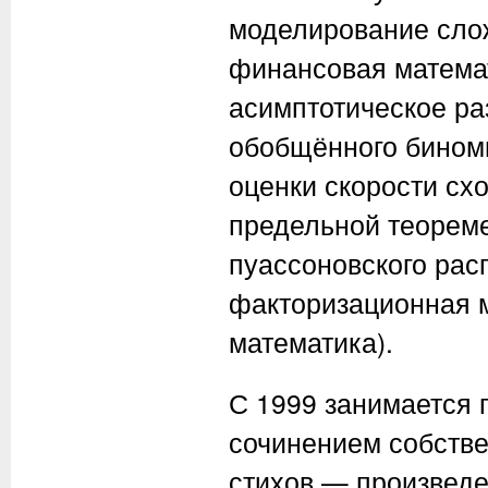
моделирование слож
финансовая математ
асимптотическое ра
обобщённого бином
оценки скорости сх
предельной теореме
пуассоновского рас
факторизационная м
математика).
С 1999 занимается 
сочинением собстве
стихов — произведе