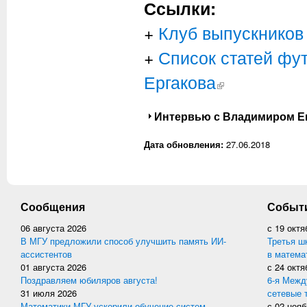
Ссылки:
+
Клуб выпускников
+
Список статей фу
Ергакова
(внешняя ссылка)
Показать
Интервью с Владимиром Е
Дата обновления:
27.06.2018
Сообщения
Событ
06 августа 2026
с
19 октя
В МГУ предложили способ улучшить память ИИ-
Третья ш
ассистентов
в матема
01 августа 2026
с
24 октя
Поздравляем юбиляров августа!
6-я Межд
31 июля 2026
сетевые 
Математики МГУ ускорили обучение систем
с
02 нояб