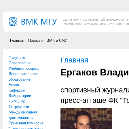
Перейти к основному содержанию
Главная
Новости
ВМК в СМИ
Факультет
Вы здесь
Главная
Образование
Ергаков Влад
Учебный процесс
Дополнительное
образование
Наука
спортивный журнали
Кафедры
Лаборатории
пресс-атташе ФК "Т
ФУМО 02
Сотрудники
Международная
деятельность
Приемная комиссия
Студенческая жизнь