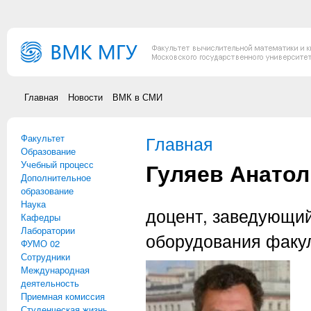
Перейти к основному содержанию
Главная
Новости
ВМК в СМИ
Факультет
Вы здесь
Главная
Образование
Гуляев Анато
Учебный процесс
Дополнительное
образование
Наука
доцент, заведующи
Кафедры
Лаборатории
оборудования факу
ФУМО 02
Сотрудники
Международная
деятельность
Приемная комиссия
Студенческая жизнь