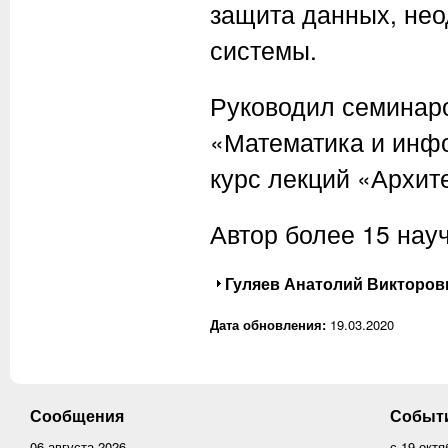
защита данных, не
системы.
Руководил семинар
«Математика и инфо
курс лекций «Архит
Автор более 15 нау
Показать
Гуляев Анатолий Викторов
Дата обновления:
19.03.2020
Сообщения
Событ
06 августа 2026
с
19 октя