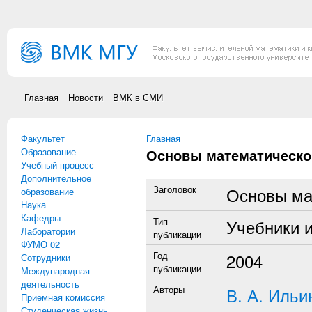
Перейти к основному содержанию
Главная
Новости
ВМК в СМИ
Факультет
Вы здесь
Главная
Образование
Основы математическог
Учебный процесс
Дополнительное
Заголовок
Основы мат
образование
Наука
Кафедры
Тип
Учебники 
Лаборатории
публикации
ФУМО 02
Год
2004
Сотрудники
публикации
Международная
деятельность
Авторы
В. А. Ильи
Приемная комиссия
Студенческая жизнь