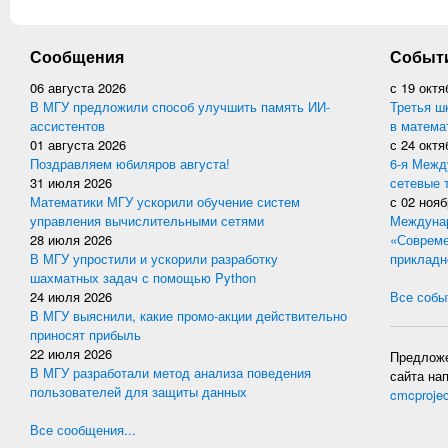
Сообщения
Событ
06 августа 2026
с
19 октя
В МГУ предложили способ улучшить память ИИ-
Третья ш
ассистентов
в матема
01 августа 2026
с
24 октя
Поздравляем юбиляров августа!
6-я Межд
31 июля 2026
сетевые 
Математики МГУ ускорили обучение систем
с
02 нояб
управления вычислительными сетями
Междунар
28 июля 2026
«Совреме
В МГУ упростили и ускорили разработку
прикладн
шахматных задач с помощью Python
24 июля 2026
Все событ
В МГУ выяснили, какие промо-акции действительно
приносят прибыль
22 июля 2026
Предложе
В МГУ разработали метод анализа поведения
сайта на
пользователей для защиты данных
cmcproje
Все сообщения...