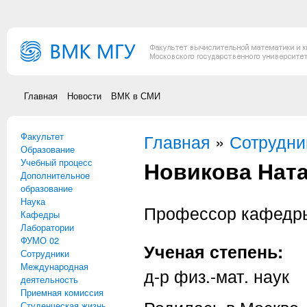
Перейти к основному содержанию
Главная
Новости
ВМК в СМИ
Факультет
Вы здесь
Главная
»
Сотрудни
Образование
Новикова Нат
Учебный процесс
Дополнительное
образование
Наука
Профессор кафед
Кафедры
Лаборатории
ФУМО 02
Ученая степень:
Сотрудники
Международная
д-р физ.-мат. наук
деятельность
Приемная комиссия
Студенческая жизнь