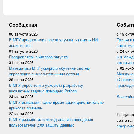
Сообщения
Событ
06 августа 2026
с
19 октя
В МГУ предложили способ улучшить память ИИ-
Третья ш
ассистентов
в матема
01 августа 2026
с
24 октя
Поздравляем юбиляров августа!
6-я Межд
31 июля 2026
сетевые 
Математики МГУ ускорили обучение систем
с
02 нояб
управления вычислительными сетями
Междунар
28 июля 2026
«Совреме
В МГУ упростили и ускорили разработку
прикладн
шахматных задач с помощью Python
24 июля 2026
Все событ
В МГУ выяснили, какие промо-акции действительно
приносят прибыль
22 июля 2026
Предложе
В МГУ разработали метод анализа поведения
сайта на
пользователей для защиты данных
cmcproje