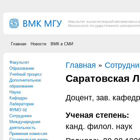
Перейти к основному содержанию
Главная
Новости
ВМК в СМИ
Факультет
Вы здесь
Главная
»
Сотрудни
Образование
Саратовская 
Учебный процесс
Дополнительное
образование
Наука
Доцент, зав. кафед
Кафедры
Лаборатории
ФУМО 02
Ученая степень:
Сотрудники
Международная
канд. филол. наук
деятельность
Приемная комиссия
Студенческая жизнь