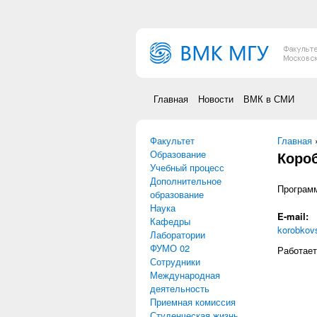
Перейти к основному содержанию
Главная
Новости
ВМК в СМИ
Факультет
Вы зд
Главная
Образование
Коро
Учебный процесс
Дополнительное
Програм
образование
Наука
E-mail:
Кафедры
korobkov
Лаборатории
ФУМО 02
Работает
Сотрудники
Международная
деятельность
Приемная комиссия
Студенческая жизнь