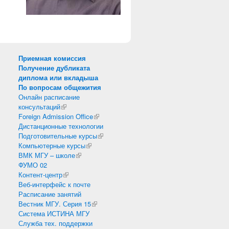
Приемная комиссия
Получение дубликата
диплома или вкладыша
По вопросам общежития
Онлайн расписание
консультаций
(внешняя ссылка)
Foreign Admission Office
(внешняя ссылка)
Дистанционные технологии
Подготовительные курсы
(внешняя ссылка)
Компьютерные курсы
(внешняя ссылка)
ВМК МГУ – школе
(внешняя ссылка)
ФУМО 02
Контент-центр
(внешняя ссылка)
Веб-интерфейс к почте
Расписание занятий
Вестник МГУ. Серия 15
(внешняя ссылка)
Система ИСТИНА МГУ
Служба тех. поддержки