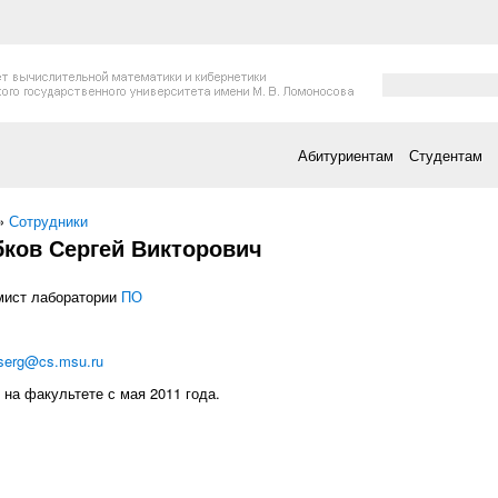
Форма поис
Поиск
Абитуриентам
Студентам
есь
»
Сотрудники
бков Сергей Викторович
мист лаборатории
ПО
serg@cs.msu.ru
 на факультете с мая 2011 года.