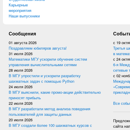
Карьерные
мероприятия
Наши выпускники
Сообщения
Событ
01 августа 2026
с
19 октя
Поздравляем юбиляров августа!
Третья ш
31 июля 2026
в матема
Математики МГУ ускорили обучение систем
с
24 октя
управления вычислительными сетями
6-я Межд
28 июля 2026
сетевые 
В МГУ упростили и ускорили разработку
с
02 нояб
шахматных задач с помощью Python
Междунар
24 июля 2026
«Совреме
В МГУ выяснили, какие промо-акции действительно
прикладн
приносят прибыль
22 июля 2026
Все событ
В МГУ разработали метод анализа поведения
пользователей для защиты данных
20 июля 2026
Предложе
В МГУ создали более 100 шахматных курсов с
сайта на