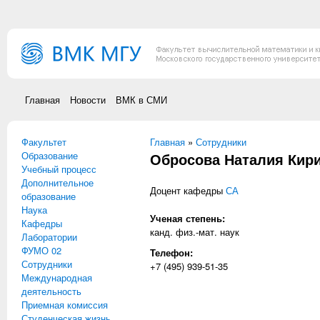
Перейти к основному содержанию
Главная
Новости
ВМК в СМИ
Факультет
Вы здесь
Главная
»
Сотрудники
Образование
Обросова Наталия Кир
Учебный процесс
Дополнительное
Доцент кафедры
СА
образование
Наука
Ученая степень:
Кафедры
канд. физ.-мат. наук
Лаборатории
ФУМО 02
Телефон:
Сотрудники
+7 (495) 939-51-35
Международная
деятельность
Приемная комиссия
Студенческая жизнь