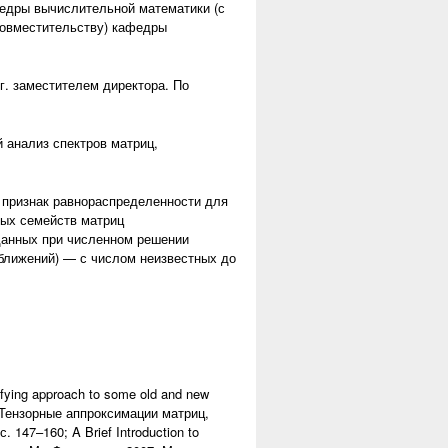
федры вычислительной математики (с
совместительству) кафедры
г. заместителем директора. По
 анализ спектров матриц,
 признак равнораспределенности для
ных семейств матриц
данных при численном решении
ближений) — с числом неизвестных до
ying approach to some old and new
–43; Тензорные аппроксимации матриц,
 147–160; A Brief Introduction to