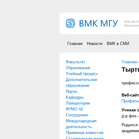
Перейти к основному содержанию
Главная
Новости
ВМК в СМИ
Факультет
Вы зд
Главная
Образование
Тырт
Учебный процесс
Дополнительное
профессо
образование
Наука
Веб-сай
Кафедры
Профиль
Лаборатории
ФУМО 02
Ученая 
Сотрудники
д-р физ.-
Международная
Родился 
деятельность
академик
Приемная комиссия
Студенческая жизнь