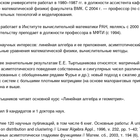
ском университете работал в 1980–1987 гг. в должности ассистента ка
— математической физики) факультета ВМК. С 2004 г. — профессор (по 
ельных технологий и моделирования.
. работает в Институте вычислительной математики РАН, являясь с 2000 
тельству преподает в должности профессора в МФТИ (с 1994).
научных интересов: линейная алгебра и ее приложения, асимптотический
ьные уравнения математической физики, вычислительные методы.
ее значительным результатам Е.Е. Тыртышникова относятся: матричный
 асимптотического поведения собственных и сингулярных чисел различ
рованных с обобщенными рядами Фурье и др.); новый подход к сжатию 
 систем с большими плотными матрицами (на основе малоранговых при
на и выше.
тышников читает основной курс «Линейная алгебра и геометрия».
ил 9 кандидатов и 1 доктора наук.
лее 120 научных публикаций, в том числе 6 книг. Основные работы: A unif
on distribution and clustering // Linear Algebra Appl., 1996, v. 232, pp. 1
ых асимптотически гладкими функциями // Матем. сб., 2003, т. 194 (6), с.