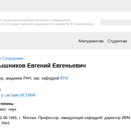
Форма поис
Поиск
Абитуриентам
Студентам
есь
»
Сотрудники
ышников Евгений Евгеньевич
р, академик РАН, зав. кафедрой
ВТМ
т:
 в системе ИСТИНА
степень:
мат. наук
2.06.1955, г. Москва. Профессор, заведующий кафедрой; директор ИВМ
 РАН.