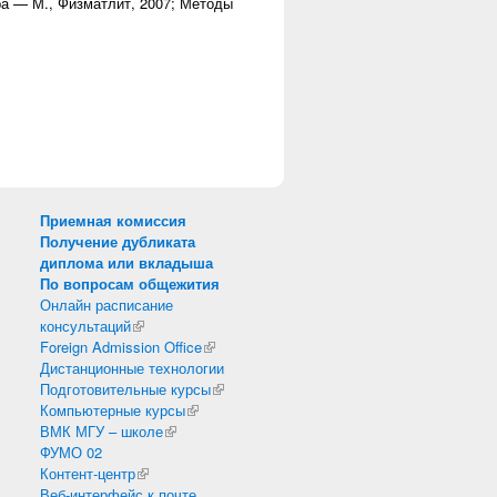
бра — М., Физматлит, 2007; Методы
Приемная комиссия
Получение дубликата
диплома или вкладыша
По вопросам общежития
Онлайн расписание
консультаций
(внешняя ссылка)
Foreign Admission Office
(внешняя ссылка)
Дистанционные технологии
Подготовительные курсы
(внешняя ссылка)
Компьютерные курсы
(внешняя ссылка)
ВМК МГУ – школе
(внешняя ссылка)
ФУМО 02
Контент-центр
(внешняя ссылка)
Веб-интерфейс к почте