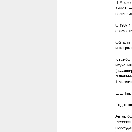
В Москов
1982 г. 
вычислит
С 1987 г
совмести
Область 
интеграл
К наибол
изучения
(ассоции
линейных
1 миллио
Е.Е. Тыр
Подготов
Автор бо
theorems 
порожденн