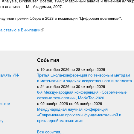
l Analysis, Birkhauser, Boston, 1997; Матричный анализ и линейная алге
го анализа — М., Академия, 2007.
научной премии Сбера в 2023 в номинации "Цифровая вселенная".
а статью в Википедии
(внешняя ссылка)
События
с
19 октября 2026
по
28 октября 2026
память ИИ-
Третья школа-конференция по тензорным методам
в математике и задачах искусственного интеллекта
с
24 октября 2026
по
30 октября 2026
6-я Международная конференция «Современные
сетевые технологии», MoNeTec-2026
истем
с
02 ноября 2026
по
03 ноября 2026
Международная научная конференция
«Современные проблемы фундаментальной и
ку
прикладной математики»
Все события...