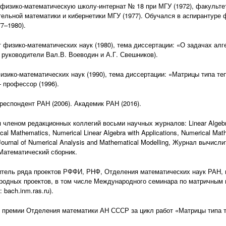
физико-математическую школу-интернат № 18 при МГУ (1972), факульте
ельной математики и кибернетики МГУ (1977). Обучался в аспирантуре 
7–1980).
 физико-математических наук (1980), тема диссертации: «О задачах ал
 руководители Вал.В. Воеводин и А.Г. Свешников).
изико-математических наук (1990), тема диссертации: «Матрицы типа те
 профессор (1996).
респондент РАН (2006). Академик РАН (2016).
 членом редакционных коллегий восьми научных журналов: Linear Algebra a
cal Mathematics, Numerical Linear Algebra with Applications, Numerical Mat
Journal of Numerical Analysis and Mathematical Modelling, Журнал вычис
Математический сборник.
тель ряда проектов РФФИ, РНФ, Отделения математических наук РАН, 
одных проектов, в том числе Международного семинара по матричным
: bach.inm.ras.ru).
 премии Отделения математики АН СССР за цикл работ «Матрицы типа т