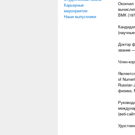
Окончил 
Карьерные
вычислит
мероприятия
ВМК (197
Наши выпускники
Кандидат
(научные
Доктор ф
звание —
Член-кор
Является
of Numeri
Russian 
физики, 
Руководи
междунар
(веб-сайт
Удостоен