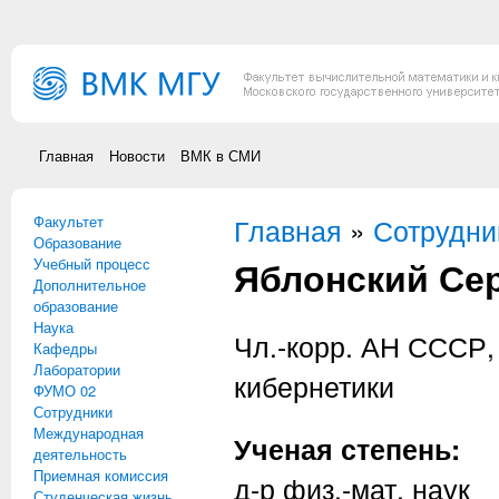
Перейти к основному содержанию
Главная
Новости
ВМК в СМИ
Факультет
Вы здесь
Главная
»
Сотрудни
Образование
Яблонский Се
Учебный процесс
Дополнительное
образование
Наука
Чл.-корр. АН СССР,
Кафедры
Лаборатории
кибернетики
ФУМО 02
Сотрудники
Международная
Ученая степень:
деятельность
Приемная комиссия
д-р физ.-мат. наук
Студенческая жизнь