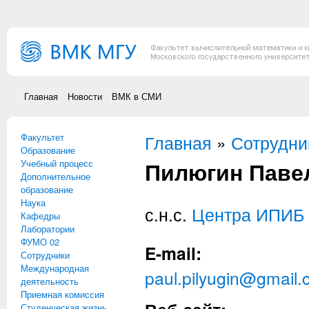
Перейти к основному содержанию
Главная
Новости
ВМК в СМИ
Факультет
Вы здесь
Главная
»
Сотрудни
Образование
Пилюгин Паве
Учебный процесс
Дополнительное
образование
Наука
с.н.с.
Центра ИПИБ
Кафедры
Лаборатории
ФУМО 02
E-mail:
Сотрудники
Международная
paul.pilyugin@gmail
деятельность
Приемная комиссия
Студенческая жизнь