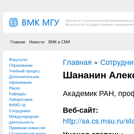
Перейти к основному содержанию
Главная
Новости
ВМК в СМИ
Факультет
Вы здесь
Главная
»
Сотрудни
Образование
Шананин Алек
Учебный процесс
Дополнительное
образование
Наука
Академик РАН, пр
Кафедры
Лаборатории
ФУМО 02
Веб-сайт:
Сотрудники
Международная
http://sa.cs.msu.ru/st
деятельность
Приемная комиссия
Студенческая жизнь