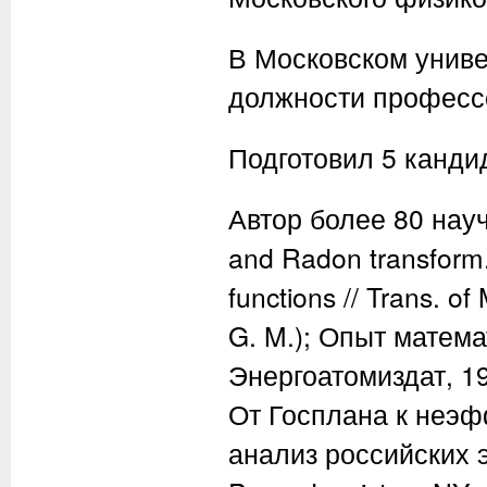
В Московском униве
должности профессо
Подготовил 5 кандид
Автор более 80 науч
and Radon transform. 
functions // Trans. o
G. M.); Опыт матема
Энергоатомиздат, 199
От Госплана к неэф
анализ российских э