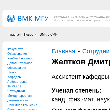
Перейти к основному содержанию
Главная
Новости
ВМК в СМИ
Факультет
Вы здесь
Главная
»
Сотрудни
Образование
Желтков Дмит
Учебный процесс
Дополнительное
образование
Наука
Ассистент кафедр
Кафедры
Лаборатории
ФУМО 02
Ученая степень:
Сотрудники
Международная
канд. физ.-мат. наук
деятельность
Приемная комиссия
Студенческая жизнь