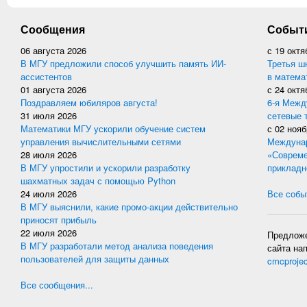
Сообщения
Событ
06 августа 2026
с
19 октя
В МГУ предложили способ улучшить память ИИ-
Третья ш
ассистентов
в матема
01 августа 2026
с
24 октя
Поздравляем юбиляров августа!
6-я Межд
31 июля 2026
сетевые 
Математики МГУ ускорили обучение систем
с
02 нояб
управления вычислительными сетями
Междунар
28 июля 2026
«Совреме
В МГУ упростили и ускорили разработку
прикладн
шахматных задач с помощью Python
24 июля 2026
Все событ
В МГУ выяснили, какие промо-акции действительно
приносят прибыль
22 июля 2026
Предложе
В МГУ разработали метод анализа поведения
сайта на
пользователей для защиты данных
cmcproje
Все сообщения...