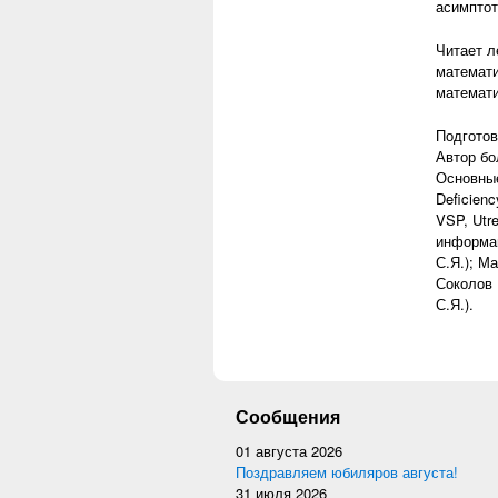
асимптот
Читает л
математи
математи
Подготов
Автор бо
Основные 
Deficienc
VSP, Utr
информац
С.Я.); М
Соколов 
С.Я.).
Сообщения
01 августа 2026
Поздравляем юбиляров августа!
31 июля 2026