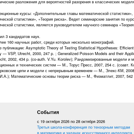
ические разложения для вероятностей разорения в классических моделя
екционные курсы: «Дополнительные главы математической статистики»,
ческой статистики», «Теория риска». Ведет семинарские занятия по курс
ческой статистики, является руководителем научного семинара «Теория
ил 3 кандидатов наук.
лее 160 научных работ, среди которых несколько монографий.
публикации: Asymptotic Theory of Testing Statistical Hypotheses: Efficient 
y — VSP, Utrecht, 2000, 247 p. ; Generalized Poisson Models and their Appl
echt, 2002, 434 p. (co-auth. V.Yu. Korolev); Рандомизированные модели и
ионных и технических систем — М., Торус Пресс, 2007, 254 с. (соавт. К
арковские цепи и модели с непрерывным временем — М., Элекс-КМ, 2008,
И.А.); Математические основы теории риска — М., Физматлит, 2007, 542 
События
с
19 октября 2026
по
28 октября 2026
Третья школа-конференция по тензорным методам
в математике и задачах искусственного интеллекта