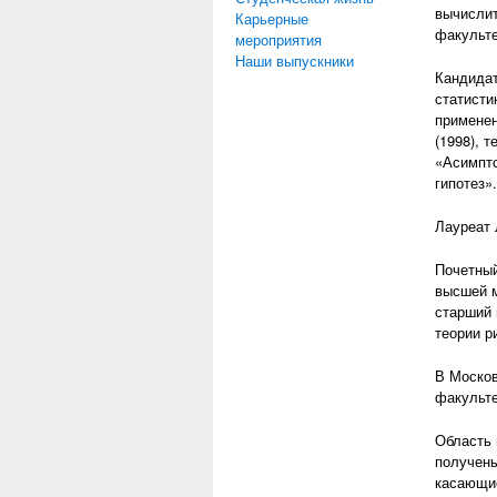
вычислит
Карьерные
факульте
мероприятия
Наши выпускники
Кандидат
статисти
применен
(1998), 
«Асимпто
гипотез»
Лауреат 
Почетный
высшей м
старший 
теории р
В Москов
факульте
Область 
получены
касающие