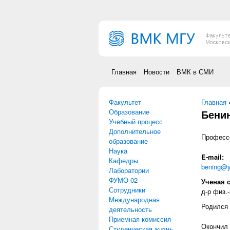
Перейти к основному содержанию
Главная
Новости
ВМК в СМИ
Факультет
Вы зд
Главная
Образование
Бени
Учебный процесс
Дополнительное
Професс
образование
Наука
E-mail:
Кафедры
bening@y
Лаборатории
ФУМО 02
Ученая 
Сотрудники
д-р физ.-
Международная
Родился 
деятельность
Приемная комиссия
Окончил 
Студенческая жизнь