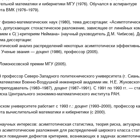
ельной математики и кибернетики МГУ (1976). Обучался в аспирантуре
та ВМК (1976–1979).
 физико-математических наук (1980), тема диссертации: «Асимптотичес
к, допускающих стохастическое разложение, зависящее от линейных ком
ием к C( )-критериям Неймана» (научный руководитель Д.М. Чибисов). 
тема диссертации:
тический анализ распределений некоторых асимптотически эффективных
. Ученые звания — доцент (1986), профессор (2005).
Ломоносовской премии МГУ (2005).
 профессор Северо-Западного политехнического университета (г. Сиань,
атематики Военно-Воздушной инженерной академии им. Н.Е. Жуковского 
преподаватель (1983–1987), доцент (1987–1991). С 1991 по 1993 гг. — с
иска Центрального экономико-математического института РАН.
ском университете работает с 1993 г.: доцент (1993–2000), профессор 
та вычислительной математики и кибернетики (с 2000).
научных интересов: асимптотическая статистика, теория риска, актуарн
 асимптотические разложения для распределений широкого класса стат
ся поведения дефектов критериев, возникающих в задачах асимптотиче