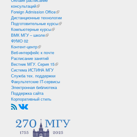
Онлайн расписание
консультаций
(внешняя ссылка)
Foreign Admission Office
(внешняя ссылка)
Дистанционные технологии
Подготовительные курсы
(внешняя ссылка)
Компьютерные курсы
(внешняя ссылка)
ВМК МГУ – школе
(внешняя ссылка)
ФУМО 02
Контент-центр
(внешняя ссылка)
Веб-интерфейс к почте
Расписание занятий
Вестник МГУ. Серия 15
(внешняя ссылка)
Система ИСТИНА МГУ
Служба тех. поддержки
Факультетские IT-сервисы
Электронная библиотека
Поддержка сайта
Корпоративный стиль