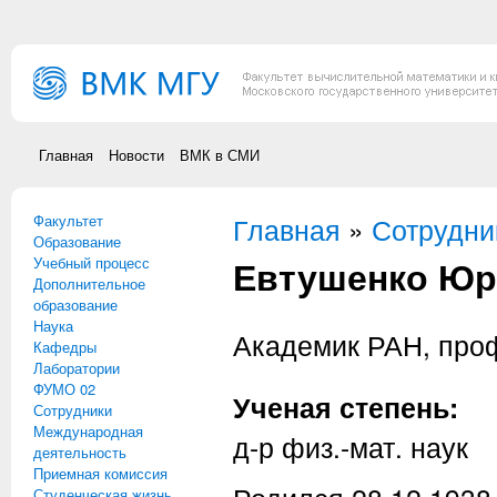
Перейти к основному содержанию
Главная
Новости
ВМК в СМИ
Факультет
Вы здесь
Главная
»
Сотрудни
Образование
Евтушенко Юр
Учебный процесс
Дополнительное
образование
Наука
Академик РАН, про
Кафедры
Лаборатории
ФУМО 02
Ученая степень:
Сотрудники
Международная
д-р физ.-мат. наук
деятельность
Приемная комиссия
Студенческая жизнь