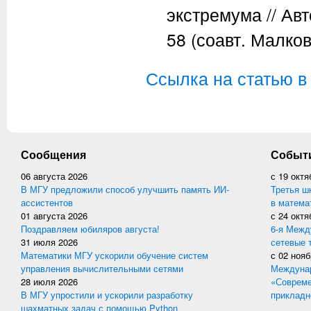
экстремума // Авт
58 (соавт. Малков
Ссылка на статью в
Сообщения
Событ
06 августа 2026
с
19 октя
В МГУ предложили способ улучшить память ИИ-
Третья ш
ассистентов
в матема
01 августа 2026
с
24 октя
Поздравляем юбиляров августа!
6-я Межд
31 июля 2026
сетевые 
Математики МГУ ускорили обучение систем
с
02 нояб
управления вычислительными сетями
Междунар
28 июля 2026
«Совреме
В МГУ упростили и ускорили разработку
прикладн
шахматных задач с помощью Python