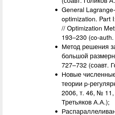
(соавт. Голиков А.
General Lagrange-t
optimization. Part I
// Optimization Me
193–230 (co-auth. 
Метод решения з
большой размернос
727–732 (соавт. Г
Новые численные
теории p-регулярн
2006, т. 46, № 11
Третьяков А.А.);
Распараллеливан