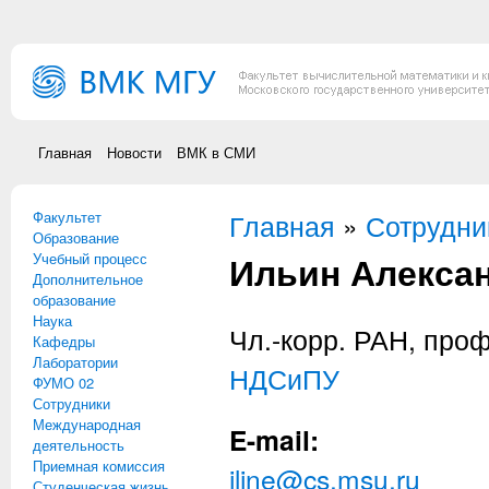
Перейти к основному содержанию
Главная
Новости
ВМК в СМИ
Факультет
Вы здесь
Главная
»
Сотрудни
Образование
Ильин Алекса
Учебный процесс
Дополнительное
образование
Наука
Чл.-корр. РАН, про
Кафедры
Лаборатории
НДСиПУ
ФУМО 02
Сотрудники
Международная
E-mail:
деятельность
Приемная комиссия
iline@cs.msu.ru
Студенческая жизнь