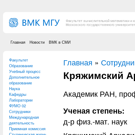
Перейти к основному содержанию
Главная
Новости
ВМК в СМИ
Факультет
Вы здесь
Главная
»
Сотрудни
Образование
Кряжимский А
Учебный процесс
Дополнительное
образование
Наука
Академик РАН, пр
Кафедры
Лаборатории
ФУМО 02
Ученая степень:
Сотрудники
Международная
д-р физ.-мат. наук
деятельность
Приемная комиссия
Студенческая жизнь