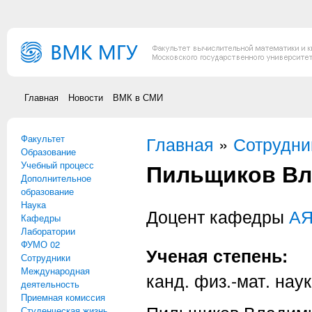
Перейти к основному содержанию
Главная
Новости
ВМК в СМИ
Факультет
Вы здесь
Главная
»
Сотрудни
Образование
Пильщиков Вл
Учебный процесс
Дополнительное
образование
Наука
Доцент кафедры
А
Кафедры
Лаборатории
ФУМО 02
Ученая степень:
Сотрудники
Международная
канд. физ.-мат. наук
деятельность
Приемная комиссия
Студенческая жизнь