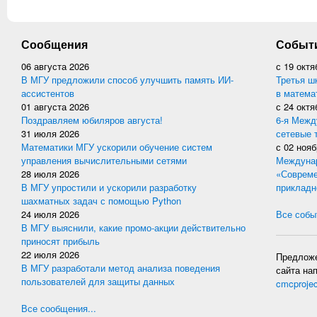
Сообщения
Событ
06 августа 2026
с
19 октя
В МГУ предложили способ улучшить память ИИ-
Третья ш
ассистентов
в матема
01 августа 2026
с
24 октя
Поздравляем юбиляров августа!
6-я Межд
31 июля 2026
сетевые 
Математики МГУ ускорили обучение систем
с
02 нояб
управления вычислительными сетями
Междунар
28 июля 2026
«Совреме
В МГУ упростили и ускорили разработку
прикладн
шахматных задач с помощью Python
24 июля 2026
Все событ
В МГУ выяснили, какие промо-акции действительно
приносят прибыль
22 июля 2026
Предложе
В МГУ разработали метод анализа поведения
сайта на
пользователей для защиты данных
cmcproje
Все сообщения...