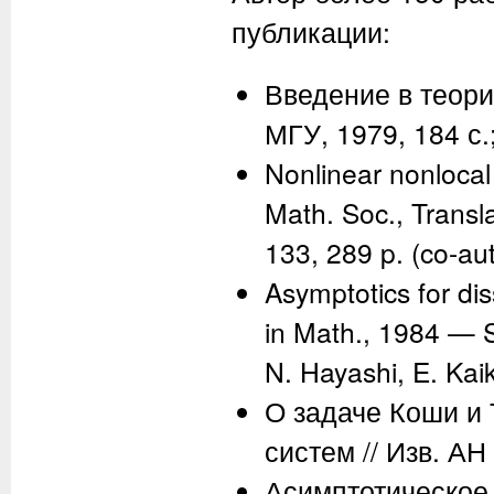
публикации:
Введение в теори
МГУ, 1979, 184 с.
Nonlinear nonlocal
Math. Soc., Transl
133, 289 p. (co-au
Asymptotics for dis
in Math., 1984 — S
N. Hayashi, E. Kai
О задаче Коши и 
систем // Изв. АН 
Асимптотическое