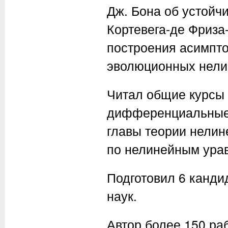
Дж. Бона об устойч
Кортевега-де Фриза
построения асимпт
эволюционных нели
Читал общие курсы
диффе­ренциальные
главы теории нелин
по нелинейным ура
Подготовил 6 кандид
наук.
Автор более 150 раб