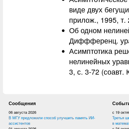
виде двух бегущи
прилож., 1995, т. 
Об одном нелиней
Диффференц. уравн
Асимптотика реш
нелинейных уравн
3, с. 3-72 (соавт.
Сообщения
Событ
06 августа 2026
с
19 октя
В МГУ предложили способ улучшить память ИИ-
Третья ш
ассистентов
в матема
01 августа 2026
с
24 октя