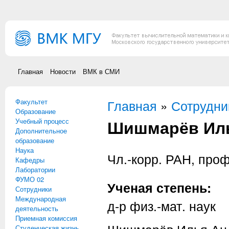
Перейти к основному содержанию
Главная
Новости
ВМК в СМИ
Факультет
Вы здесь
Главная
»
Сотрудни
Образование
Шишмарёв Иль
Учебный процесс
Дополнительное
образование
Наука
Чл.-корр. РАН, пр
Кафедры
Лаборатории
ФУМО 02
Ученая степень:
Сотрудники
Международная
д-р физ.-мат. наук
деятельность
Приемная комиссия
Студенческая жизнь