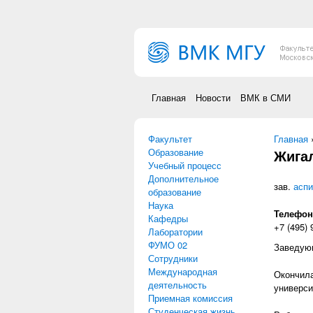
Перейти к основному содержанию
Главная
Новости
ВМК в СМИ
Факультет
Вы зд
Главная
Образование
Жига
Учебный процесс
Дополнительное
зав.
аспи
образование
Наука
Телефон
Кафедры
+7 (495) 
Лаборатории
ФУМО 02
Заведую
Сотрудники
Международная
Окончила
деятельность
универси
Приемная комиссия
Студенческая жизнь