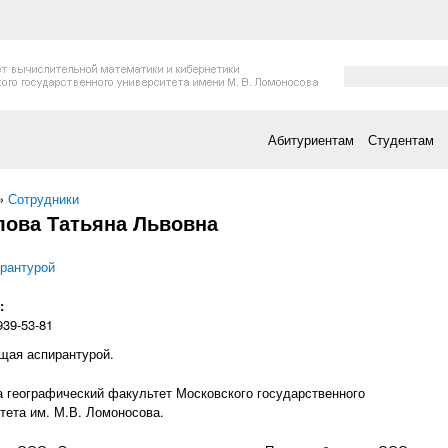
Форма поис
Поиск
Абитуриентам
Студентам
есь
»
Сотрудники
лова Татьяна Львовна
рантурой
:
939-53-81
щая аспирантурой.
 географический факультет Московского государственного
тета им. М.В. Ломоносова.