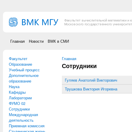
Перейти к основному содержанию
Главная
Новости
ВМК в СМИ
Факультет
Вы здесь
Главная
Образование
Сотрудники
Учебный процесс
Дополнительное
Гуляев Анатолий Викторович
образование
Наука
Трушкова Виктория Игоревна
Кафедры
Лаборатории
ФУМО 02
Сотрудники
Международная
деятельность
Приемная комиссия
Студенческая жизнь