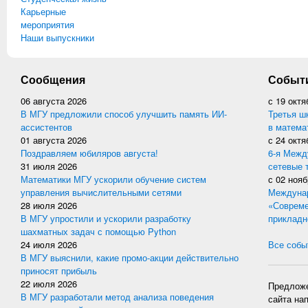
Карьерные
мероприятия
Наши выпускники
Сообщения
Событ
06 августа 2026
с
19 октя
В МГУ предложили способ улучшить память ИИ-
Третья ш
ассистентов
в матема
01 августа 2026
с
24 октя
Поздравляем юбиляров августа!
6-я Межд
31 июля 2026
сетевые 
Математики МГУ ускорили обучение систем
с
02 нояб
управления вычислительными сетями
Междунар
28 июля 2026
«Совреме
В МГУ упростили и ускорили разработку
прикладн
шахматных задач с помощью Python
24 июля 2026
Все событ
В МГУ выяснили, какие промо-акции действительно
приносят прибыль
22 июля 2026
Предложе
В МГУ разработали метод анализа поведения
сайта на