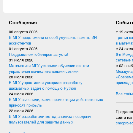
Сообщения
Событ
06 августа 2026
с
19 октя
В МГУ предложили способ улучшить память ИИ-
Третья ш
ассистентов
в матема
01 августа 2026
с
24 октя
Поздравляем юбиляров августа!
6-я Межд
31 июля 2026
сетевые 
Математики МГУ ускорили обучение систем
с
02 нояб
управления вычислительными сетями
Междунар
28 июля 2026
«Совреме
В МГУ упростили и ускорили разработку
прикладн
шахматных задач с помощью Python
24 июля 2026
Все событ
В МГУ выяснили, какие промо-акции действительно
приносят прибыль
22 июля 2026
Предложе
В МГУ разработали метод анализа поведения
сайта на
пользователей для защиты данных
cmcproje