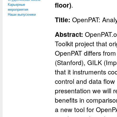
floor)
.
Карьерные
мероприятия
Наши выпускники
Title:
OpenPAT: Analy
Abstract:
OpenPAT.or
Toolkit project that 
OpenPAT differs from 
(Stanford), GILK (Impe
that it instruments co
control and data flow 
presentation we will
benefits in comparison
a new tool for OpenPA