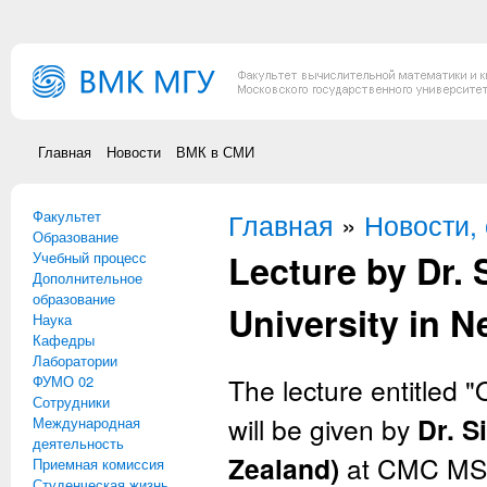
Перейти к основному содержанию
Главная
Новости
ВМК в СМИ
Факультет
Вы здесь
Главная
»
Новости,
Образование
Lecture by Dr.
Учебный процесс
Дополнительное
образование
University in 
Наука
Кафедры
Лаборатории
ФУМО 02
The lecture entitled
Сотрудники
will be given by
Dr. S
Международная
деятельность
Zealand)
at CMC MS
Приемная комиссия
Студенческая жизнь