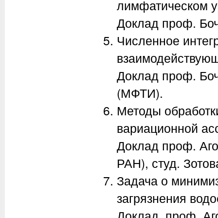
лимфатическом у
Доклад проф. Боч
Численное интег
взаимодействующ
Доклад проф. Боч
(МФТИ).
Методы обработк
вариационной ас
Доклад проф. Аго
РАН), студ. Зотов
Задача о минимиз
загрязнения водо
Доклад проф. Аго