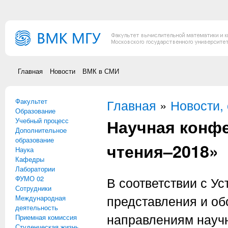
Перейти к основному содержанию
Главная
Новости
ВМК в СМИ
Факультет
Вы здесь
Главная
»
Новости,
Образование
Научная конф
Учебный процесс
Дополнительное
образование
чтения–2018»
Наука
Кафедры
Лаборатории
ФУМО 02
В соответствии с У
Сотрудники
представления и об
Международная
деятельность
направлениям науч
Приемная комиссия
Студенческая жизнь