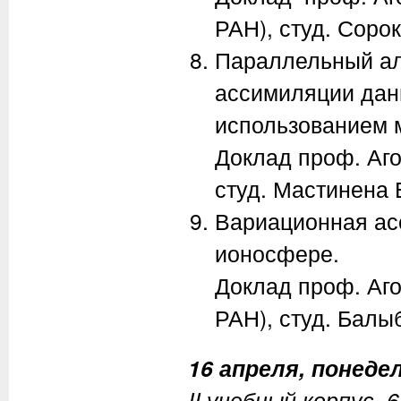
РАН), студ. Соро
Параллельный ал
ассимиляции дан
использованием 
Доклад проф. Аго
студ. Мастинена 
Вариационная ас
ионосфере.
Доклад проф. Аго
РАН), студ. Балы
16 апреля, понедел
II учебный корпус, 