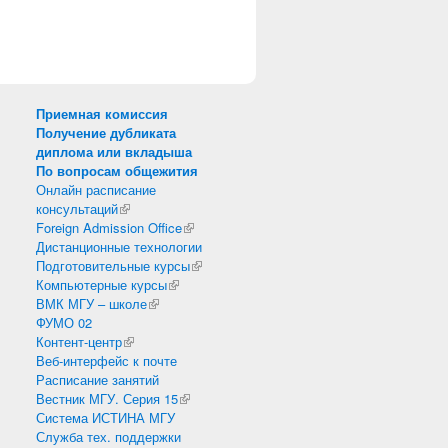
Приемная комиссия
Получение дубликата
диплома или вкладыша
По вопросам общежития
Онлайн расписание
консультаций
(внешняя ссылка)
Foreign Admission Office
(внешняя ссылка)
Дистанционные технологии
Подготовительные курсы
(внешняя ссылка)
Компьютерные курсы
(внешняя ссылка)
ВМК МГУ – школе
(внешняя ссылка)
ФУМО 02
Контент-центр
(внешняя ссылка)
Веб-интерфейс к почте
Расписание занятий
Вестник МГУ. Серия 15
(внешняя ссылка)
Система ИСТИНА МГУ
Служба тех. поддержки