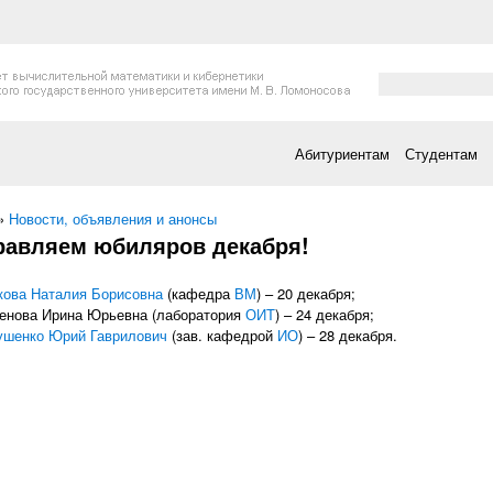
Форма поис
Поиск
Абитуриентам
Студентам
есь
»
Новости, объявления и анонсы
равляем юбиляров декабря!
кова Наталия Борисовна
(кафедра
ВМ
) – 20 декабря;
енова Ирина Юрьевна (лаборатория
ОИТ
) – 24 декабря;
ушенко Юрий Гаврилович
(зав. кафедрой
ИО
) – 28 декабря.