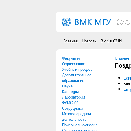
Перейти к основному содержанию
Главная
Новости
ВМК в СМИ
Факультет
Вы зд
Главная
Образование
Позд
Учебный процесс
Дополнительное
Еси
образование
Баж
Наука
Евт
Кафедры
Лаборатории
ФУМО 02
Сотрудники
Международная
деятельность
Приемная комиссия
Студенческая жизнь