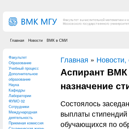
Перейти к основному содержанию
Главная
Новости
ВМК в СМИ
Факультет
Вы здесь
Главная
»
Новости,
Образование
Аспирант ВМК 
Учебный процесс
Дополнительное
образование
назначение ст
Наука
Кафедры
Лаборатории
ФУМО 02
Состоялось заседан
Сотрудники
выплаты стипендий
Международная
деятельность
обучающихся по об
Приемная комиссия
Студенческая жизнь