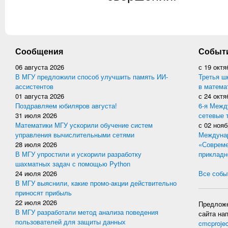
Сообщения
Событ
06 августа 2026
с
19 октя
В МГУ предложили способ улучшить память ИИ-
Третья ш
ассистентов
в матема
01 августа 2026
с
24 октя
Поздравляем юбиляров августа!
6-я Межд
31 июля 2026
сетевые 
Математики МГУ ускорили обучение систем
с
02 нояб
управления вычислительными сетями
Междунар
28 июля 2026
«Совреме
В МГУ упростили и ускорили разработку
прикладн
шахматных задач с помощью Python
24 июля 2026
Все событ
В МГУ выяснили, какие промо-акции действительно
приносят прибыль
22 июля 2026
Предложе
В МГУ разработали метод анализа поведения
сайта на
пользователей для защиты данных
cmcproje