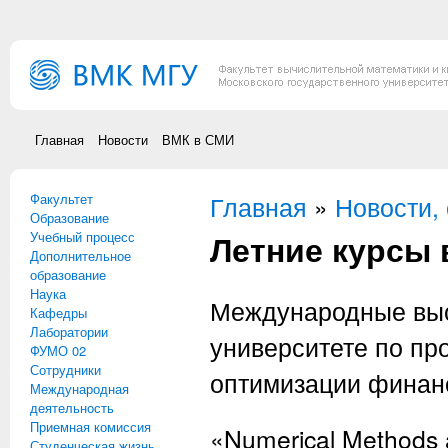
Перейти к основному содержанию
Главная
Новости
ВМК в СМИ
Факультет
Вы здесь
Главная
»
Новости,
Образование
Летние курсы 
Учебный процесс
Дополнительное
образование
Наука
Международные выс
Кафедры
Лаборатории
университете по пр
ФУМО 02
Сотрудники
оптимизации финан
Международная
деятельность
Приемная комиссия
«Numerical Methods a
Студенческая жизнь