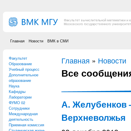
Перейти к основному содержанию
Главная
Новости
ВМК в СМИ
Факультет
Вы здесь
Главная
»
Новости
Образование
Все сообщени
Учебный процесс
Дополнительное
образование
Наука
Кафедры
Лаборатории
А. Желубенков 
ФУМО 02
Сотрудники
Международная
Верхневолжья
деятельность
Приемная комиссия
Студенческая жизнь