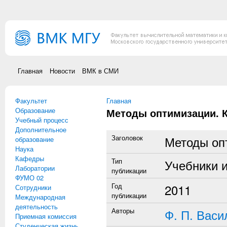
Перейти к основному содержанию
Главная
Новости
ВМК в СМИ
Факультет
Вы здесь
Главная
Образование
Методы оптимизации. Кн
Учебный процесс
Дополнительное
Заголовок
Методы опт
образование
Наука
Кафедры
Тип
Учебники 
Лаборатории
публикации
ФУМО 02
Год
2011
Сотрудники
публикации
Международная
деятельность
Авторы
Ф. П. Васи
Приемная комиссия
Студенческая жизнь