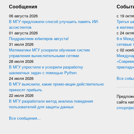
Сообщения
Событ
06 августа 2026
с
19 октя
В МГУ предложили способ улучшить память ИИ-
Третья ш
ассистентов
в матема
01 августа 2026
с
24 октя
Поздравляем юбиляров августа!
6-я Межд
31 июля 2026
сетевые 
Математики МГУ ускорили обучение систем
с
02 нояб
управления вычислительными сетями
Междунар
28 июля 2026
«Совреме
В МГУ упростили и ускорили разработку
прикладн
шахматных задач с помощью Python
24 июля 2026
Все событ
В МГУ выяснили, какие промо-акции действительно
приносят прибыль
22 июля 2026
Предложе
В МГУ разработали метод анализа поведения
сайта на
пользователей для защиты данных
cmcproje
Все сообщения...