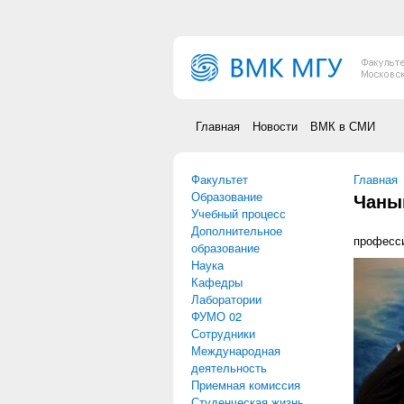
Перейти к основному содержанию
Главная
Новости
ВМК в СМИ
Факультет
Вы зд
Главная
Образование
Чаны
Учебный процесс
Дополнительное
професси
образование
Наука
Кафедры
Лаборатории
ФУМО 02
Сотрудники
Международная
деятельность
Приемная комиссия
Студенческая жизнь