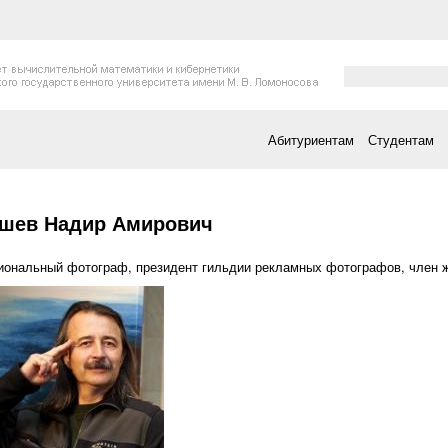
Форма поис
Поиск
Абитуриентам
Студентам
есь
шев Надир Амирович
ональный фотограф, президент гильдии рекламных фотографов, член 