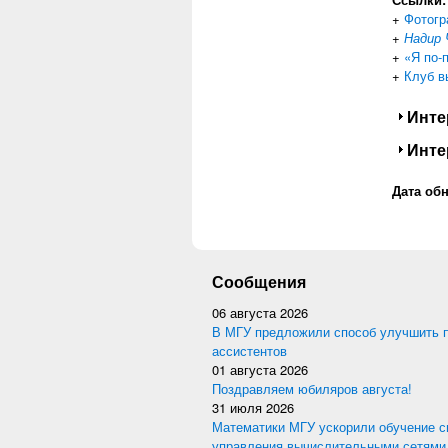
+
Фотогр
+
Надир
+
«Я по-
+
Клуб в
Пока
Инте
Пока
Инте
Дата об
Сообщения
06 августа 2026
В МГУ предложили способ улучшить 
ассистентов
01 августа 2026
Поздравляем юбиляров августа!
31 июля 2026
Математики МГУ ускорили обучение с
управления вычислительными сетями