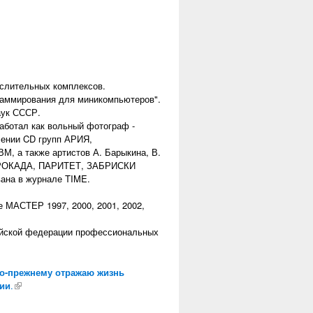
ислительных комплексов.
граммирования для миникомпьютеров".
аук СССР.
аботал как вольный фотограф -
лении CD групп АРИЯ,
а также артистов А. Барыкина, В.
ми РОКАДА, ПАРИТЕТ, ЗАБРИСКИ
ана в журнале TIME.
е МАСТЕР 1997, 2000, 2001, 2002,
пейской федерации профессиональных
по-прежнему отражаю жизнь
фии
.
(внешняя ссылка)