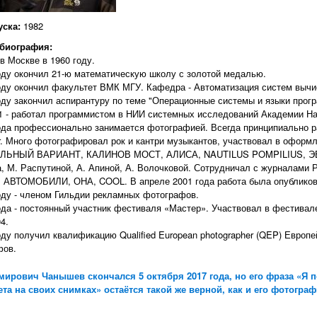
уска:
1982
 биография:
в Москве в 1960 году.
оду окончил 21-ю математическую школу с золотой медалью.
оду окончил факультет ВМК МГУ. Кафедра - Автоматизация систем выч
оду закончил аспирантуру по теме "Операционные системы и языки про
1 - работал программистом в НИИ системных исследований Академии Н
ода профессионально занимается фотографией. Всегда принципиально р
er. Много фотографировал рок и кантри музыкантов, участвовал в оформ
ЬНЫЙ ВАРИАНТ, КАЛИНОВ МОСТ, АЛИСА, NAUTILUS POMPILIUS, ЭВМ, 
, М. Распутиной, А. Апиной, А. Волочковой. Сотрудничал с журнала
 АВТОМОБИЛИ, ОНА, COOL. В апреле 2001 года работа была опубликов
оду - членом Гильдии рекламных фотографов.
ода - постоянный участник фестиваля «Мастер». Участвовал в фестивал
4.
оду получил квалификацию Qualified European photographer (QEP) Евро
фов.
мирович Чанышев скончался 5 октября 2017 года, но его фраза «Я 
та на своих снимках» остаётся такой же верной, как и его фотогра