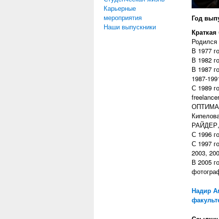
Карьерные
мероприятия
Год вып
Наши выпускники
Краткая
Родился 
В 1977 г
В 1982 г
В 1987 г
1987-199
С 1989 г
freelanc
ОПТИМАЛ
Кипелова
РАЙДЕР,
С 1996 г
С 1997 г
2003, 200
В 2005 г
фотогра
Надир А
факульте
Ссылки: