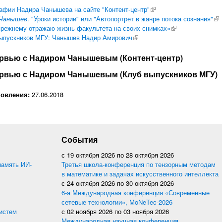
афии Надира Чанышева на сайте "Контент-центр"
(внешняя ссылка)
 Чанышев
. "Уроки истории" или "Автопортрет в жанре потока сознания"
(в
прежнему отражаю жизнь факультета на своих снимках»
(внешняя ссылка
ыпускников МГУ: Чанышев Надир Амирович
(внешняя ссылка)
зать
рвью с Надиром Чанышевым (Контент-центр)
зать
рвью с Надиром Чанышевым (Клуб выпускников МГУ)
новления:
27.06.2018
События
с
19 октября 2026
по
28 октября 2026
память ИИ-
Третья школа-конференция по тензорным методам
в математике и задачах искусственного интеллекта
с
24 октября 2026
по
30 октября 2026
6-я Международная конференция «Современные
сетевые технологии», MoNeTec-2026
истем
с
02 ноября 2026
по
03 ноября 2026
Международная научная конференция