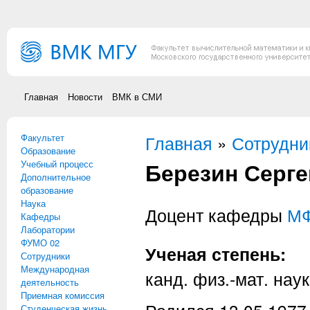
Перейти к основному содержанию
Главная
Новости
ВМК в СМИ
Факультет
Вы здесь
Главная
»
Сотрудни
Образование
Березин Серг
Учебный процесс
Дополнительное
образование
Наука
Доцент кафедры
М
Кафедры
Лаборатории
ФУМО 02
Ученая степень:
Сотрудники
Международная
канд. физ.-мат. наук
деятельность
Приемная комиссия
Студенческая жизнь