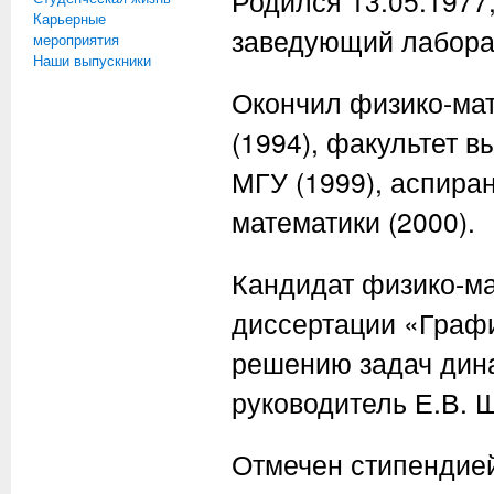
Родился 13.05.1977
Карьерные
заведующий лабор
мероприятия
Наши выпускники
Окончил физико-мат
(1994), факультет 
МГУ (1999), аспира
математики (2000).
Кандидат физико-ма
диссертации «Графи
решению задач дина
руководитель Е.В. Ш
Отмечен стипендие