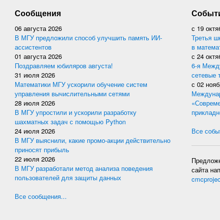
Сообщения
Событ
06 августа 2026
с
19 октя
В МГУ предложили способ улучшить память ИИ-
Третья ш
ассистентов
в матема
01 августа 2026
с
24 октя
Поздравляем юбиляров августа!
6-я Межд
31 июля 2026
сетевые 
Математики МГУ ускорили обучение систем
с
02 нояб
управления вычислительными сетями
Междунар
28 июля 2026
«Совреме
В МГУ упростили и ускорили разработку
прикладн
шахматных задач с помощью Python
24 июля 2026
Все событ
В МГУ выяснили, какие промо-акции действительно
приносят прибыль
22 июля 2026
Предложе
В МГУ разработали метод анализа поведения
сайта на
пользователей для защиты данных
cmcproje
Все сообщения...