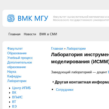
Перейти к основному содержанию
Главная
Новости
ВМК в СМИ
Факультет
Вы здесь
Главная
»
Лаборатории
Образование
Лаборатория инструме
Учебный процесс
моделирования (ИСММ
Дополнительное
образование
Наука
Заведующий лабораторией — доцент
Кафедры
Лаборатории
Показать
Другая контактная информ
Центр ИПИБ
Сотрудники
ВК
ВПиИС
ВТ
ВЭ