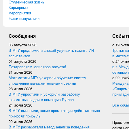
Студенческая жизнь
Карьерные
мероприятия
Наши выпускники
Сообщения
Событ
06 августа 2026
с
19 октя
В МГУ предложили способ улучшить память ИИ-
Третья ш
ассистентов
в матема
01 августа 2026
с
24 октя
Поздравляем юбиляров августа!
6-я Межд
31 июля 2026
сетевые 
Математики МГУ ускорили обучение систем
с
02 нояб
управления вычислительными сетями
Междунар
28 июля 2026
«Совреме
В МГУ упростили и ускорили разработку
прикладн
шахматных задач с помощью Python
24 июля 2026
Все событ
В МГУ выяснили, какие промо-акции действительно
приносят прибыль
22 июля 2026
Предложе
В МГУ разработали метод анализа поведения
сайта на