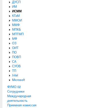
ДУСП
ИМ
ИСММ
КГиМ
ММОИ
ММФ
МПКБ
МПТМП
МФ
ОЗ
ОИТ
ПО
ПОВП
СА
СУОВ
ТП
Intel
Microsoft
ФУМО 02
Сотрудники
Международная
деятельность
Приемная комиссия