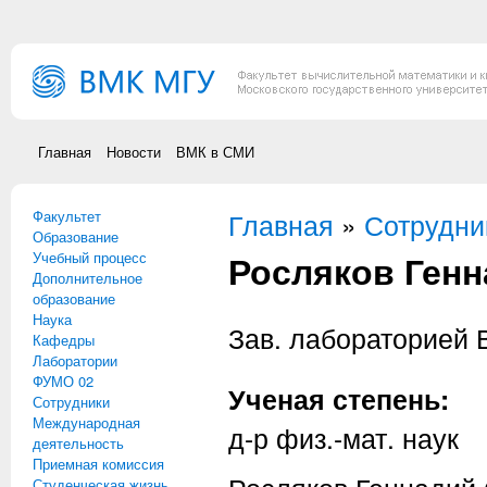
Перейти к основному содержанию
Главная
Новости
ВМК в СМИ
Факультет
Вы здесь
Главная
»
Сотрудни
Образование
Росляков Ген
Учебный процесс
Дополнительное
образование
Наука
Зав. лабораторией
Кафедры
Лаборатории
ФУМО 02
Ученая степень:
Сотрудники
Международная
д-р физ.-мат. наук
деятельность
Приемная комиссия
Студенческая жизнь