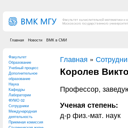
Перейти к основному содержанию
Главная
Новости
ВМК в СМИ
Факультет
Вы здесь
Главная
»
Сотрудни
Образование
Королев Викт
Учебный процесс
Дополнительное
образование
Наука
Профессор, завед
Кафедры
Лаборатории
ФУМО 02
Ученая степень:
Сотрудники
Международная
д-р физ.-мат. наук
деятельность
Приемная комиссия
Студенческая жизнь