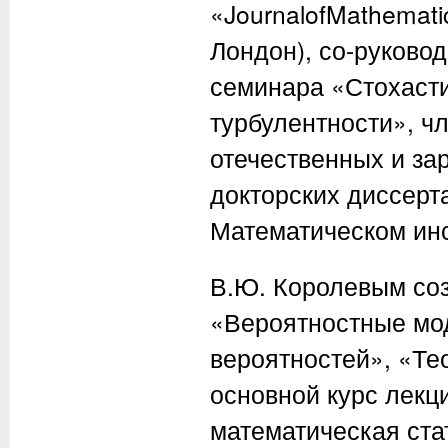
«JournalofMathemati
Лондон), со-руково
семинара «Стохасти
турбулентности», ч
отечественных и за
докторских диссерт
Математическом инс
В.Ю. Королевым со
«Вероятностные мо
вероятностей», «Те
основной курс лекц
математическая ста